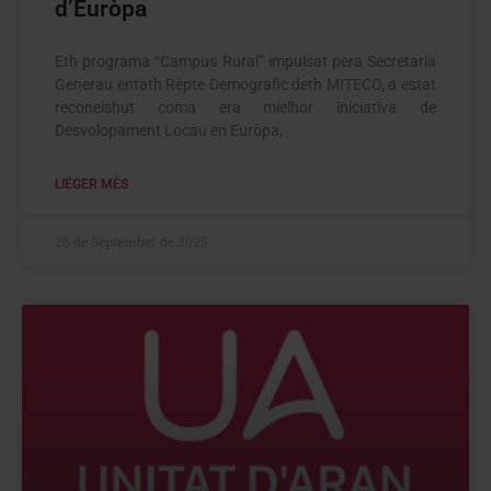
d’Euròpa
Eth programa “Campus Rural” impulsat pera Secretaria
Generau entath Rèpte Demografic deth MITECO, a estat
reconeishut coma era mielhor iniciativa de
Desvolopament Locau en Euròpa,
LIÉGER MÈS
26 de September de 2025