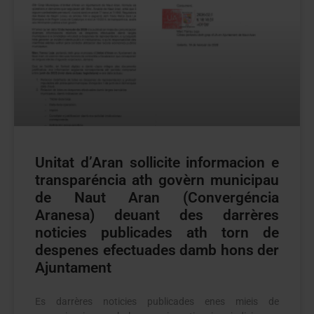
Unitat d’Aran sollicite informacion e
transparéncia ath govèrn municipau
de Naut Aran (Convergéncia
Aranesa) deuant des darrères
noticies publicades ath torn de
despenes efectuades damb hons der
Ajuntament
Es darrères noticies publicades enes mieis de