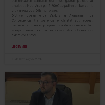
comunicacion senhalen era investigacion judiciau ar
alcalde de Naut Aran per 5.200€ pagadi en un bar damb
era targeta de crèdit municipau.
D’Unitat d’Aran ençà s’exigís ar Ajuntament de
Convergéncia transparéncia e claretat sus aguesti
pagaments pr’amor qu’aguest tipe de noticies non hèn
sonque mauméter encara mès era imatge deth municipi
e deth consistòri.
LIÉGER MÈS
18 de February de 2026