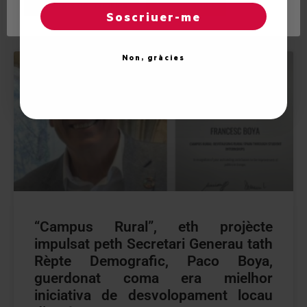
Reglatges de "cookies"
Acceptar totes
4 de November de 2025
Soscriuer-me
Non, gràcies
“Campus Rural”, eth projècte
impulsat peth Secretari Generau tath
Rèpte Demografic, Paco Boya,
guerdonat coma era mielhor
iniciativa de desvolopament locau