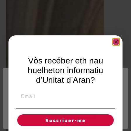
Vòs recéber eth nau
huelheton informatiu
Utilisam "cookies" en nòste lòc web tà balhar ar usuari
d’Unitat d’Aran?
ua experiéncia personalizada e optimizada, en tot
rebrembar es sues preferéncies e visites regulares.
Email
En hèr clic en "Acceptar totes", accèpte er emplec de
TOTES es "cookies". Totun, pòt visitar "Configuracion
de cookies" tà concedir un consentiment controlat.
Reglatges de "cookies"
Acceptar totes
Soscriuer-me