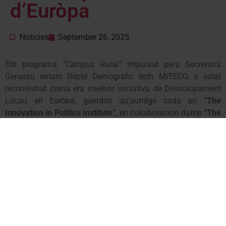
d’Euròpa
Notícies
September 26, 2025
Eth programa
“Campus Rural”
impulsat pera Secretaria
Generau entath Rèpte Demografic deth MITECO, a estat
reconeishut coma era mielhor iniciativa de Desvolopament
Locau en Euròpa, guerdon qu’autrège cada an
“The
Innovation in Politics Institute”
, en collaboracion damb
“The
European Capital of Democracy”
.
Eth jurat popular (compausat per 1.086 persones de 25
païsi) a considerat qu’es trabalhs que desvolope
“Campus
Rural”
entà promòir practiques que connècten a estudiants
damb comunautats ruraus entà impulsar eth desvolopament
rurau e combàter era despoblacion, meriten èster
reconeishudi coma
“eth mielhor programa europèu en
desvolopament locau en Euròpa en 2025”
.