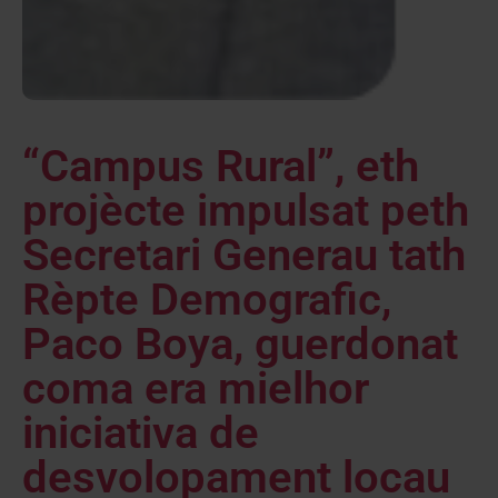
“Campus Rural”, eth
projècte impulsat peth
Secretari Generau tath
Rèpte Demografic,
Paco Boya, guerdonat
coma era mielhor
iniciativa de
desvolopament locau