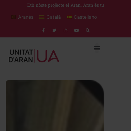
Eth nòste projècte ei Aran. Aran ès tu
Aranés
Català
Castellano