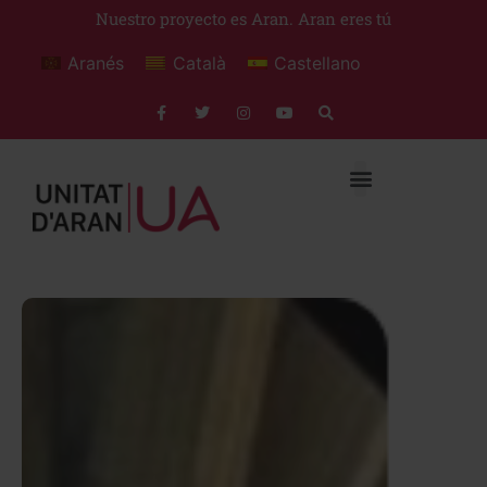
Nuestro proyecto es Aran. Aran eres tú
Aranés
Català
Castellano