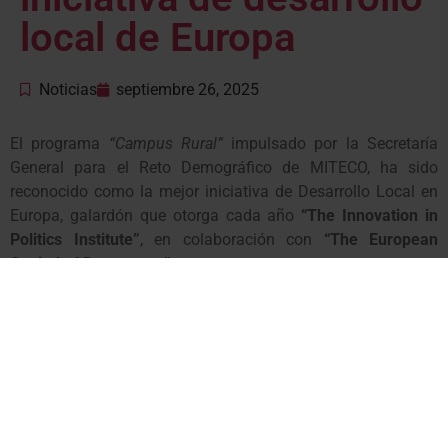
local de Europa
Noticias
septiembre 26, 2025
El programa
“Campus Rural”
impulsado por la Secretaría
General para el Reto Demográfico de MITECO, ha sido
reconocido como la mejor iniciativa de Desarrollo Local en
Europa, galardón que otorga cada año
“The Innovation in
Politics Institute”
, en colaboración con
“The European
Capital of Democracy”
.
El jurado popular (compuesto por 1.086 personas de 25
países) ha considerado que los trabajos que está
desarrollando
“Campus Rural”
para promover prácticas que
conecten a estudiantes con comunidades rurales para
impulsar el desarrollo rural y combatir la despoblación,
merecen ser reconocidos como
“eth mielhor programa
europèu en desvolopament locau en Euròpa en 2025”
.