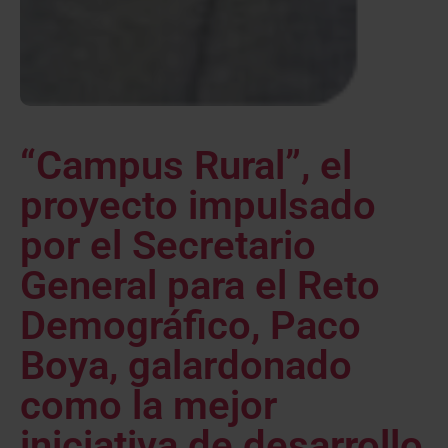
“Campus Rural”, el
proyecto impulsado
por el Secretario
General para el Reto
Demográfico, Paco
Boya, galardonado
como la mejor
iniciativa de desarrollo