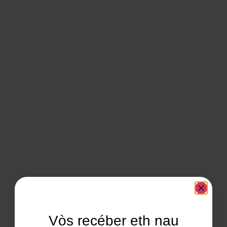
Vòs recéber eth nau