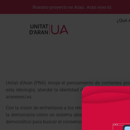
Nuestro proyecto es Aran. Aran eres tú
¿Qué 
Unitat d’Aran (PNA) recoje el pensamiento de corrientes pr
esta ideología, atender la identidad de Aran para obtener 
araneses/as.
Con la visión de enfrentarse a los retos cambiantes de la so
la democracia cómo un sistema abierto a las opiniones perso
democrático para buscar el consenso.