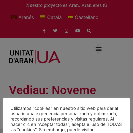
Nuestro proyecto es Aran. Aran eres tú
Aranés
Català
Castellano
Vediau: Noveme
2012
Utilizamos "cookies" en nuestro sitio web para dar al
usuario una experiencia personalizada y optimizada,
recordando sus preferencias y visitas regulares. Al
Vediau exprés Noveme 2012
Download
hacer clic en "Aceptar todas", acepta el uso de TODAS
las "cookies". Sin embargo, puede visitar