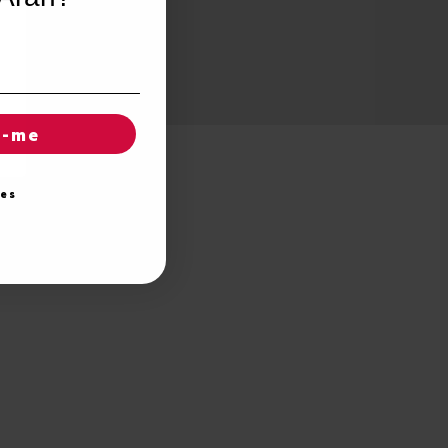
r-me
ies