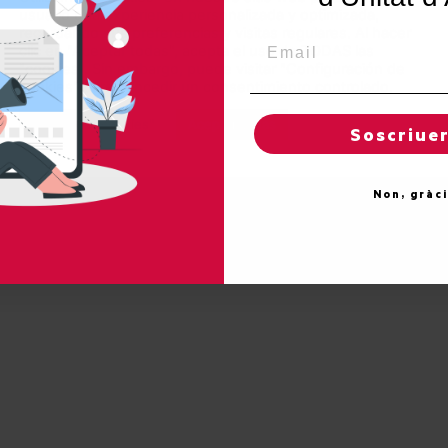
Unitat d'Aran. Todos los derechos reservados.
usuario una experiencia personalizada y optimizada,
recordando sus preferencias y visitas regulares. Al hacer
Email
clic en "Aceptar todas", acepta el uso de TODAS las
OLÍTICA DE PROTECCIÓN DE DATOS
"cookies". Sin embargo, puede visitar "Configuración de
cookies" para concedir un consentimiento controlado.
Reglas de "cookies"
Aceptar todas
Soscriue
Non, gràc