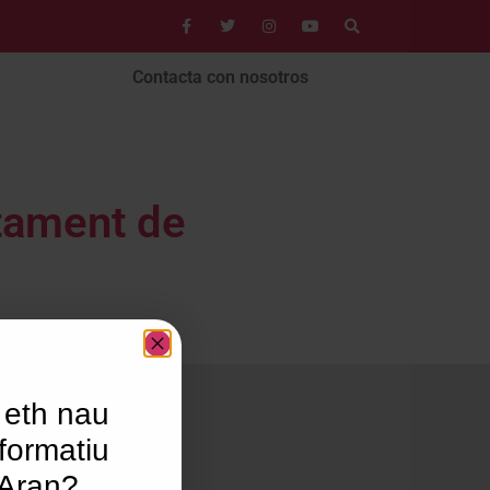
Contacta con nosotros
ntament de
 eth nau
formatiu
’Aran?