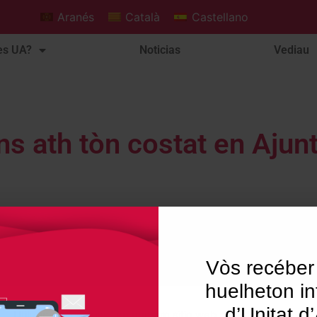
Aranés
Català
Castellano
es UA?
Noticias
Vediau
ns ath tòn costat en Aju
Vòs recéber
huelheton in
d’Unitat d
Utilizamos "cookies" en nuestro sitio web para dar al