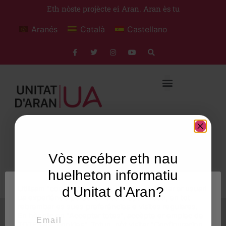
Eth nòste projècte ei Aran. Aran ès tu
Aranés
Català
Castellano
Estatuts
Vòs recéber eth nau
huelheton informatiu
Utilisam "cookies" en nòste lòc web tà balhar ar usuari
d’Unitat d’Aran?
estatuts
ua experiéncia personalizada e optimizada, en tot
rebrembar es sues preferéncies e visites regulares.
Email
En hèr clic en "Acceptar totes", accèpte er emplec de
TOTES es "cookies". Totun, pòt visitar "Configuracion