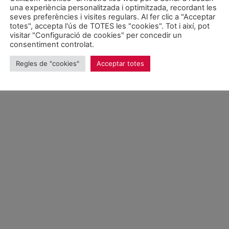
POLÍTICA DE PROTECCIÓ DE DADES
una experiència personalitzada i optimitzada, recordant les
seves preferències i visites regulars. Al fer clic a "Acceptar
totes", accepta l'ús de TOTES les "cookies". Tot i així, pot
visitar "Configuració de cookies" per concedir un
consentiment controlat.
Regles de "cookies"
Acceptar totes