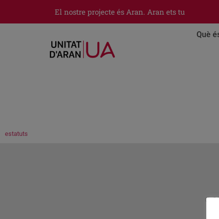
El nostre projecte és Aran. Aran ets tu
Què é
estatuts
© 20