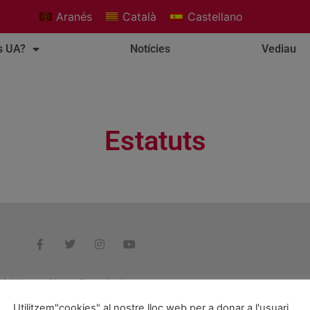
Aranés
Català
Castellano
s UA?
Notícies
Vediau
Estatuts
26 Unitat d'Aran. Tots els drets reservats.
Utilitzem"cookies" al nostre lloc web per a donar a l'usuari