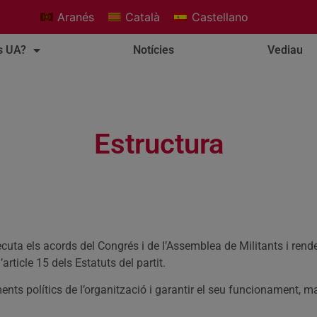
Aranés
Català
Castellano
s UA?
Notícies
Vediau
Estructura
ecuta els acords del Congrés i de l’Assemblea de Militants i ren
article 15 dels Estatuts del partit.
ents polítics de l’organització i garantir el seu funcionament, m