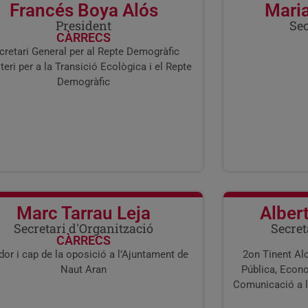
Francés Boya Alós
Mari
President
Sec
CÀRRECS
cretari General per al Repte Demogràfic
teri per a la Transició Ecològica i el Repte
Demogràfic
Marc Tarrau Leja
Alber
Secretari d'Organització
Secret
CÀRRECS
dor i cap de la oposició a l’Ajuntament de
2on Tinent Alc
Naut Aran
Pública, Econ
Comunicació a l