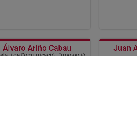
Álvaro Ariño Cabau
Juan A
etari de Comunicació i Innovació
CÀRRECS
Secretar
Alcalde a l’A
Vicepresident
Vicepresident 
D