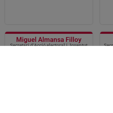
Miguel Almansa Filloy
Secretari d'Acció electoral i Joventut
Secr
CÀRRECS