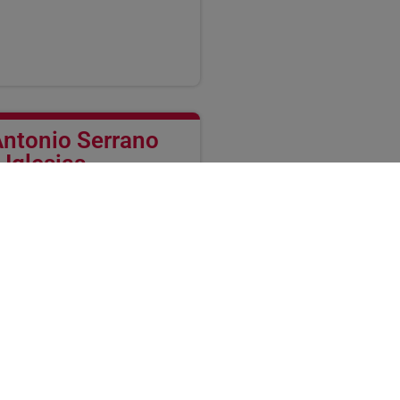
ntonio Serrano
Iglesias
i de Desenvolupament
econòmic
CÀRRECS
juntament de Vielha e Mijaran
 3er a la Diputació de Lleida
del Patronat de Turisme de la
iputació de Lleida