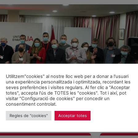
Utilitzem"cookies" al nostre lloc web per a donar a l'usuari
una experiència personalitzada i optimitzada, recordant les
seves preferències i visites regulars. Al fer clic a "Acceptar
totes", accepta l'ús de TOTES les "cookies". Tot i així, pot
visitar "Configuració de cookies" per concedir un
consentiment controlat.
Regles de "cookies"
Acceptar totes
nt el 7è Congrés celebrat el 11 de desembre de 2021.