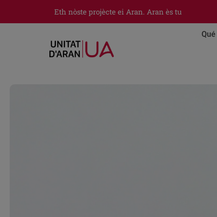
Eth nòste projècte ei Aran. Aran ès tu
Qué 