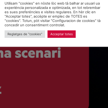
Utilisam "cookies" en nòste lòc web tà balhar ar usuari ua
experiéncia personalizada e optimizada, en tot rebrembar
es sues preferéncies e visites regulares. En hèr clic en
"Acceptar totes", accèpte er emplec de TOTES es
"cookies". Totun, pòt visitar "Configuracion de cookies" tà
concedir un consentiment controlat.
Reglatges de "cookies"
Acceptar totes