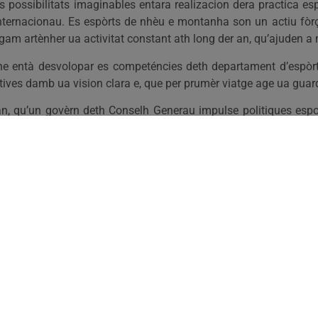
es possibilitats imaginables entara realizacion dera practica esp
e internacionau. Es espòrts de nhèu e montanha son un actiu f
 artènher ua activitat constant ath long der an, qu’ajuden a méte
lhe entà desvolopar es competéncies deth departament d’espòrt
rtives damb ua vision clara e, que per prumèr viatge age ua guar
ran, qu’un govèrn deth Conselh Generau impulse politiques espo
litiques des deth territòri entath territòri e gestionar atau, 
 hèr efectiu aguest traspàs.
ietat aranesa, damb un nau sistèma eficaç, inclusiu e sostenib
deth Conselh Generau d’Aran estant, balham era man as ajunta
re toti, ua vision conjunta dera Val d’Aran coma país e territòri 
r en matèria esportiva. Volem desvolopar un Plan Director qu
iu. Un lòc a on toti sense excepcion, poguen gaudir der espòrt e