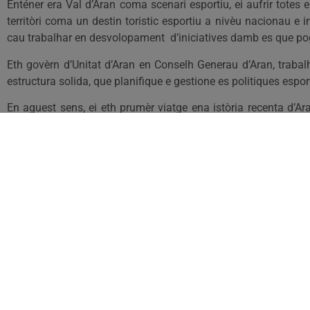
Enténer era Val d’Aran coma scenari esportiu, ei aufrir totes 
territòri coma un destin toristic esportiu a nivèu nacionau 
cau trabalhar en desvolopament d’iniciatives damb es que pogam
Eth govèrn d’Unitat d’Aran en Conselh Generau d’Aran, traba
estructura solida, que planifique e gestione es politiques espo
En aguest sens, ei eth prumèr viatge ena istòria recenta d’A
competéncia d’espòrts qu’a de perméter que s’amien a tèrme po
esportiva son ambiciossi, mès auançam de forma decidida entà
Atau, trabalham entà garantir era practica esportiva ara soc
comunautat e as desafiaments deth sègle XXI. Deth govèrn 
amassa un hilat equilibrat d’installacions esportives e auer ent
esportius e sajar optimizar es recorsi.
Mos trobam en un moment clau tà definir entà on volem ana
entàs pròplèu ans, e plaçar ara Val d’Aran coma referent Esport