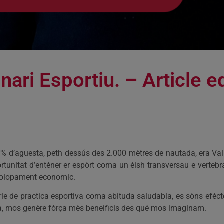
ari Esportiu. – Article ed
d’aguesta, peth dessús des 2.000 mètres de nautada, era Val d’
ortunitat d’enténer er espòrt coma un èish transversau e vertebra
svolopament economic.
 de practica esportiva coma abituda saludabla, es sòns efècte
a, mos genère fòrça mès beneificis des qué mos imaginam.