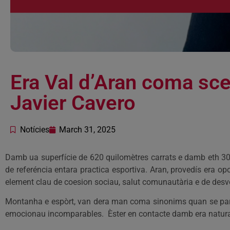
Era Val d’Aran coma scen
Javier Cavero
Notícies
March 31, 2025
Damb ua superfície de 620 quilomètres carrats e damb eth 30% 
de referéncia entara practica esportiva. Aran, provedís era op
element clau de coesion sociau, salut comunautària e de de
Montanha e espòrt, van dera man coma sinonims quan se parle
emocionau incomparables. Èster en contacte damb era natur