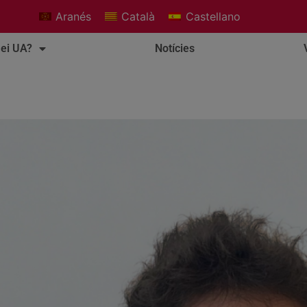
Aranés
Català
Castellano
ei UA?
Notícies