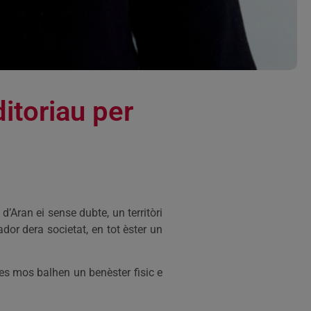
itoriau per
Aran ei sense dubte, un territòri
dor dera societat, en tot èster un
s mos balhen un benèster fisic e