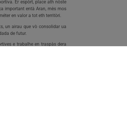
ortiva. Er espòrt, place ath nòste
òrça important entà Aran, mès mos
r en valor a tot eth territòri.
s, un airau que vò consolidar ua
dada de futur.
rtives e trabalhe en traspàs dera
aguest airau. Es rèptes en matèria
le, adaptat as besonhs dera nòsta
ments e municipis entà establir
unic, en tot identificar es besonhs
e mos mèrque eth camin a seguir
 deth benèster.
Javier Cavero Sáez.