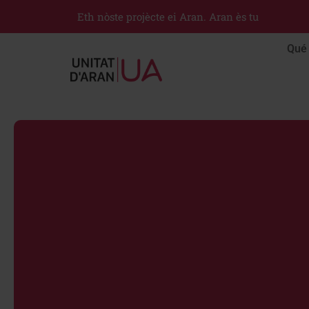
Eth nòste projècte ei Aran. Aran ès tu
Qué 