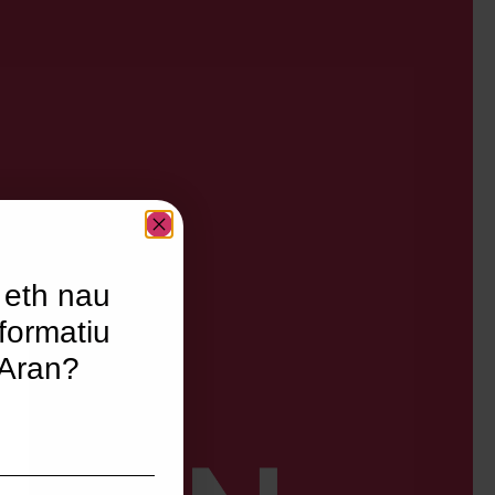
 eth nau
formatiu
’Aran?