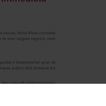
s sexuau, Unitat d’Aran considère
i es sòns cargues organics, entre
gualtat e d’exemplaritat qu’an de
argues publics entà preservar era
tat atau coma eth nòste compromís
mplares e comprometudes damb era