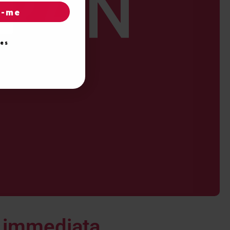
r-me
ies
n immediata