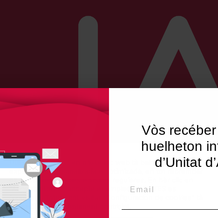
Vòs recéber
huelheton in
d’Unitat d
Utilisam "cookies" en nòste lòc web tà balhar ar usuari ua
experiéncia personalizada e optimizada, en tot rebrembar
es sues preferéncies e visites regulares. En hèr clic en
Email
"Acceptar totes", accèpte er emplec de TOTES es
"cookies". Totun, pòt visitar "Configuracion de cookies" tà
concedir un consentiment controlat.