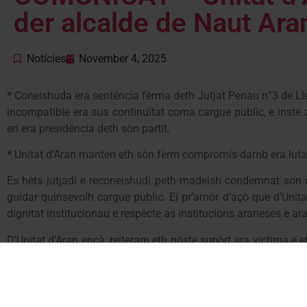
der alcalde de Naut Ara
Notícies
November 4, 2025
*
Coneishuda era senténcia fèrma deth Jutjat Penau n°3 de Llei
incompatible era sua continuïtat coma cargue public, e inste 
eri era presidéncia deth sòn partit.
*
⁠Unitat d’Aran manten eth sòn fèrm compromís damb era luta c
Es hèts jutjadi e reconeishudi peth madeish condemnat son d’
guidar quinsevolh cargue public. Ei pr’amor d’açò que d’Unit
dignitat institucionau e respècte as institucions araneses e ar
D’Unitat d’Aran ençà, reiteram eth nòste supòrt ara victima 
ena luta contra era violéncia de genre en quinsevolh des sues
Es administracions publiques atau com er exercici dera poli
igualtat entre hemnes e òmes.