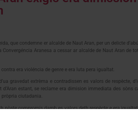
n
da, que condemne er alcalde de Naut Aran, per un delicte d’abú
a Convergéncia Aranesa a cessar ar alcalde de Naut Aran de tot
ontra era violéncia de genre e era luta pera igualtat.
ua gravedat extrèma e contradissen es valors de respècte, d’i
at d’Aran estant, se reclame era dimision immediata des sòns c
a pròpria ciutadania.
e eth nòste compromís damb es valors deth respècte e era igual
 formes.
tica, especiauments era politica de proximitat, an d’èster exe