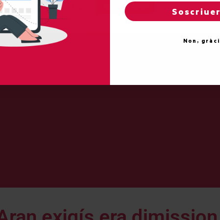
Reglatges de "cookies"
Acceptar totes
Soscriue
Non, gràc
ran exigís era dimissio