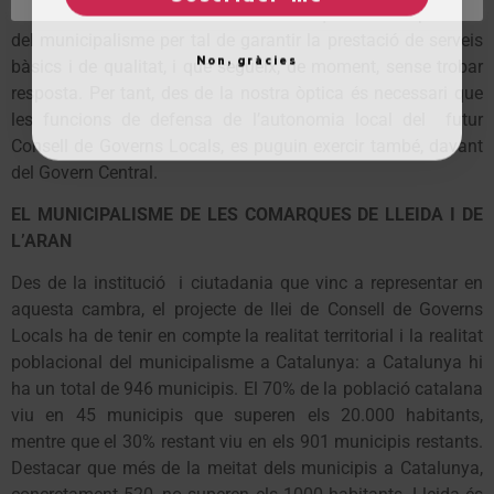
versa una de les reivindicacions històriques més importants
del municipalisme per tal de garantir la prestació de serveis
Non, gràcies
bàsics i de qualitat, i que segueix, de moment, sense trobar
resposta. Per tant, des de la nostra òptica és necessari que
les funcions de defensa de l’autonomia local del futur
Consell de Governs Locals, es puguin exercir també, davant
del Govern Central.
EL MUNICIPALISME DE LES COMARQUES DE LLEIDA I DE
L’ARAN
Des de la institució i ciutadania que vinc a representar en
aquesta cambra, el projecte de llei de Consell de Governs
Locals ha de tenir en compte la realitat territorial i la realitat
poblacional del municipalisme a Catalunya: a Catalunya hi
ha un total de 946 municipis. El 70% de la població catalana
viu en 45 municipis que superen els 20.000 habitants,
mentre que el 30% restant viu en els 901 municipis restants.
Destacar que més de la meitat dels municipis a Catalunya,