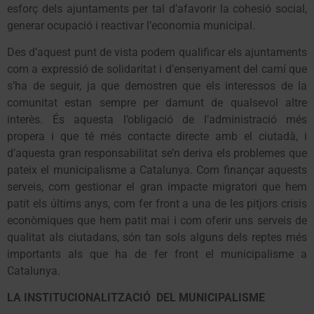
esforç dels ajuntaments per tal d’afavorir la cohesió social,
generar ocupació i reactivar l’economia municipal.
Des d’aquest punt de vista podem qualificar els ajuntaments
com a expressió de solidaritat i d’ensenyament del camí que
s’ha de seguir, ja que demostren que els interessos de la
comunitat estan sempre per damunt de qualsevol altre
interès. És aquesta l’obligació de l’administració més
propera i que té més contacte directe amb el ciutadà, i
d’aquesta gran responsabilitat se’n deriva els problemes que
pateix el municipalisme a Catalunya. Com finançar aquests
serveis, com gestionar el gran impacte migratori que hem
patit els últims anys, com fer front a una de les pitjors crisis
econòmiques que hem patit mai i com oferir uns serveis de
qualitat als ciutadans, són tan sols alguns dels reptes més
importants als que ha de fer front el municipalisme a
Catalunya.
LA INSTITUCIONALITZACIÓ DEL MUNICIPALISME