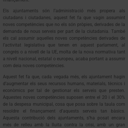
Els ajuntaments són l’administració més propera als
ciutadans i ciutadanes, aquest fet fa que vagin assumint
noves competències que no els són pròpies, derivades de la
demanda de nous serveis per part de la ciutadania. També
els cal assumir aquelles noves competències derivades de
l’activitat legislativa que tenen en aquest parlament, al
congrés o a nivell de la UE, molta de la nova normativa tant
a nivell nacional, estatal o europeu, acaba portant a assumir
com deia noves competències.
Aquest fet fa que, cada vegada més, els ajuntament hagin
d’augmentar els seus recursos humans, materials, tècnics i
econòmics per tal de gestionar els serveis que presten.
Aquestes noves competències suposen entre el 20 i el 30%
de la despesa municipal, cosa que posa sobre la taula com
resoldre el finançament d’aquests serveis tan bàsics.
Aquesta contribució dels ajuntaments, s’ha posat encara
més de relleu amb la lluita contra la crisi, amb un gran