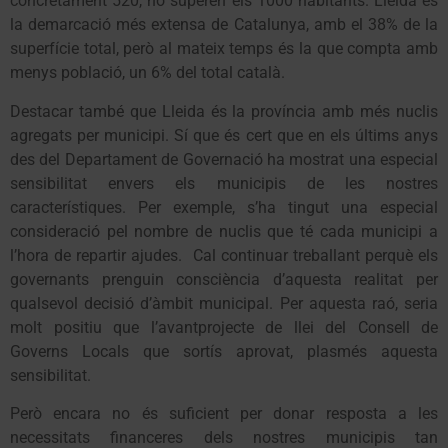
concretament 520, no superen els 1000 habitants. Lleida és
la demarcació més extensa de Catalunya, amb el 38% de la
superfície total, però al mateix temps és la que compta amb
menys població, un 6% del total català.
Destacar també que Lleida és la província amb més nuclis
agregats per municipi. Sí que és cert que en els últims anys
des del Departament de Governació ha mostrat una especial
sensibilitat envers els municipis de les nostres
característiques. Per exemple, s’ha tingut una especial
consideració pel nombre de nuclis que té cada municipi a
l’hora de repartir ajudes. Cal continuar treballant perquè els
governants prenguin consciència d’aquesta realitat per
qualsevol decisió d’àmbit municipal. Per aquesta raó, seria
molt positiu que l’avantprojecte de llei del Consell de
Governs Locals que sortís aprovat, plasmés aquesta
sensibilitat.
Però encara no és suficient per donar resposta a les
necessitats financeres dels nostres municipis tan