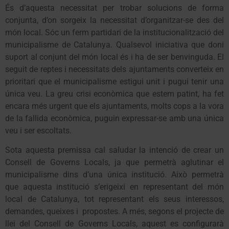
És d’aquesta necessitat per trobar solucions de forma
conjunta, d’on sorgeix la necessitat d’organitzar-se des del
món local. Sóc un ferm partidari de la institucionalització del
municipalisme de Catalunya. Qualsevol iniciativa que doni
suport al conjunt del món local és i ha de ser benvinguda. El
seguit de reptes i necessitats dels ajuntaments converteix en
prioritari que el municipalisme estigui unit i pugui tenir una
única veu. La greu crisi econòmica que estem patint, ha fet
encara més urgent que els ajuntaments, molts cops a la vora
de la fallida econòmica, puguin expressar-se amb una única
veu i ser escoltats.
Sota aquesta premissa cal saludar la intenció de crear un
Consell de Governs Locals, ja que permetrà aglutinar el
municipalisme dins d’una única institució. Això permetrà
que aquesta institució s’erigeixi en representant del món
local de Catalunya, tot representant els seus interessos,
demandes, queixes i propostes. A més, segons el projecte de
llei del Consell de Governs Locals, aquest es configurarà