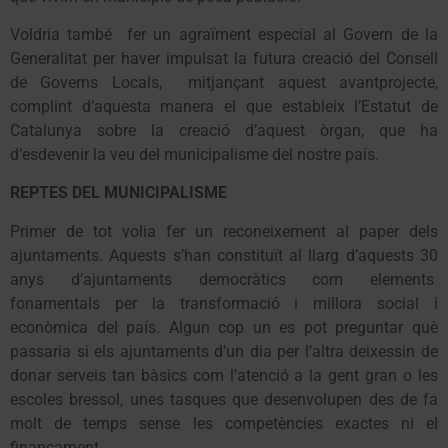
Voldria també fer un agraïment especial al Govern de la
Generalitat per haver impulsat la futura creació del Consell
de Governs Locals, mitjançant aquest avantprojecte,
complint d’aquesta manera el que estableix l’Estatut de
Catalunya sobre la creació d’aquest òrgan, que ha
d’esdevenir la veu del municipalisme del nostre país.
REPTES DEL MUNICIPALISME
Primer de tot volia fer un reconeixement al paper dels
ajuntaments. Aquests s’han constituït al llarg d’aquests 30
anys d’ajuntaments democràtics com elements
fonamentals per la transformació i millora social i
econòmica del país. Algun cop un es pot preguntar què
passaria si els ajuntaments d’un dia per l’altra deixessin de
donar serveis tan bàsics com l’atenció a la gent gran o les
escoles bressol, unes tasques que desenvolupen des de fa
molt de temps sense les competències exactes ni el
finançament.