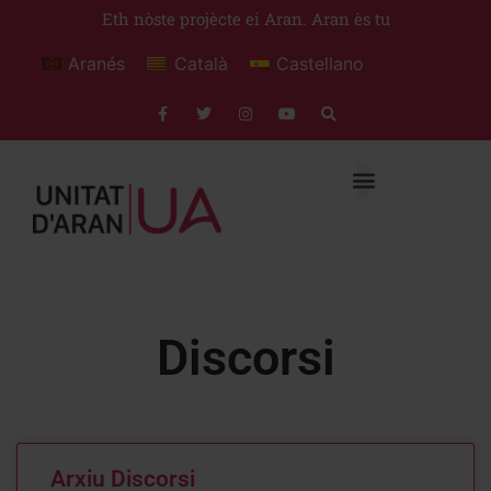
Eth nòste projècte ei Aran. Aran ès tu
Aranés
Català
Castellano
Discorsi
Arxiu Discorsi