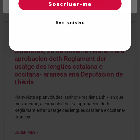
Soscriuer-me
21 de January de 2010
Non, gràcies
Intervencion de Joan Riu deth
diuendres, 20 de noveme referent ara
aprobacion deth Reglament der
usatge des lengües catalana e
occitana- aranesa ena Deputacion de
Lhèida
Planvoluts e planvoludes, senhor President, Eth Plen que
mos aucupe, a coma objècte era aprobacion deth
Reglamant entar usatge des lengües catalana e occitana-
aranesa
LIEGER MÈS »