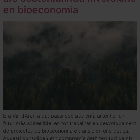
en bioeconomia
Era Val d’Aran a dat passi decisius entà arténher un
futur mès sostenible, en tot trabalhar en desvolopament
de projèctes de bioeconomia e transicion energetica.
Aguesti consoliden eth compromís deth territòri damb