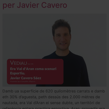
per Javier Cavero
Damb ua superfície de 620 quilomètres carrats e damb
eth 30% d’aguesta, peth dessús des 2.000 mètres de
nautada, era Val d’Aran ei sense dubte, un territòri de
referéncia entara practica esportiva. Aran, provedís era