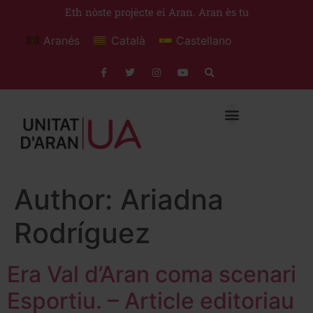
Eth nòste projècte ei Aran. Aran ès tu
Aranés
Català
Castellano
Author:
Ariadna
Rodríguez
Era Val d’Aran coma scenari
Esportiu. – Article editoriau