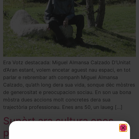
Era Votz destacada: Miguel Almansa Calzado D’Unitat
d’Aran estant, volem encetar aguest nau espaci, en tot
parlar e rebrembar ath companh Miguel Almansa
Calzado, qu’ath long dera sua vida, sonque dèc mòstres
de generositat e preocupacion sociau. En son ua bona
mòstra dues accions molt concretes dera sua
trajectòria professionau. Enes ans 50, un laueg […]
Supòrt ara cultura enes
petiti pòbles d’Aran