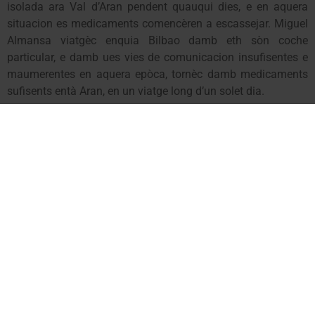
isolada ara Val d’Aran pendent quauqui dies, e en aquera
situacion es medicaments comencèren a escassejar. Miguel
Almansa viatgèc enquia Bilbao damb eth sòn coche
particular, e damb ues vies de comunicacion insufisentes e
maumerentes en aquera epòca, tornèc damb medicaments
sufisents entà Aran, en un viatge long d’un solet dia.
Com volgue, en aquera epòca i auie fòrça casi de Fèbre de
Malta (brucelòsi), fòrça viatges dificil de diagnosticar.
Almansa, qu’acompanhaue as mètges en tot amiar a tèrme
es analisis corresponentes in situ, e poder començar atau
eth tractament de forma rápida en tot sauvar a persones e
bestiar.
Eth sòn prètzhèt coma farmacèutic siguec reconeishut pera
Generalitat de Catalunya en tot autrejar-li era medalha Josep
Trueta ath mèrit sanitari en 2013. Atau madeish, eth Conselh
Generau d’Aran tanben li autregèc era Medalha d’Òr dera Val
d’Aran eth 17 de junh de 2014.