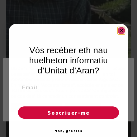
Vòs recéber eth nau
huelheton informatiu
Utilisam "cookies" en nòste lòc web tà balhar ar usuari
d’Unitat d’Aran?
ua experiéncia personalizada e optimizada, en tot
rebrembar es sues preferéncies e visites regulares.
Email
En hèr clic en "Acceptar totes", accèpte er emplec de
TOTES es "cookies". Totun, pòt visitar "Configuracion
de cookies" tà concedir un consentiment controlat.
Reglatges de "cookies"
Acceptar totes
Soscriuer-me
Non, gràcies