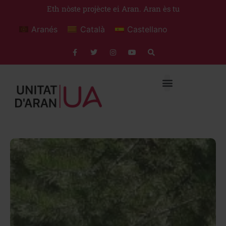
Eth nòste projècte ei Aran. Aran ès tu
Aranés
Català
Castellano