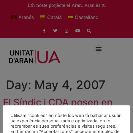
Eth nòste projècte ei Aran. Aran ès tu
Aranés
Català
Castellano
Day:
May 4, 2007
El Síndic i CDA posen en
qüestió les Institucions
Utilisam "cookies" en nòste lòc web tà balhar ar usuari
ua experiéncia personalizada e optimizada, en tot
democràtiques
rebrembar es sues preferéncies e visites regulares.
En hèr clic en "Acceptar totes", accèpte er emplec de