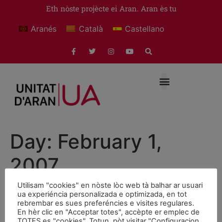
Eth nòste projècte ei Aran. Aran ès tu
Aranés
Català
Castellano
Day:
February 1,
2007
Utilisam "cookies" en nòste lòc web tà balhar ar usuari
El Aran debate la
ua experiéncia personalizada e optimizada, en tot
rebrembar es sues preferéncies e visites regulares.
diversificación del turismo
En hèr clic en "Acceptar totes", accèpte er emplec de
TOTES es "cookies". Totun, pòt visitar "Configuracion