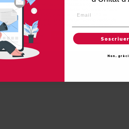
Unitat d'Aran. Todos los derechos reservados.
usuario una experiencia personalizada y optimizada,
recordando sus preferencias y visitas regulares. Al hacer
Email
clic en "Aceptar todas", acepta el uso de TODAS las
OLÍTICA DE PROTECCIÓN DE DATOS
"cookies". Sin embargo, puede visitar "Configuración de
cookies" para concedir un consentimiento controlado.
Reglas de "cookies"
Aceptar todas
Soscriue
Non, gràc