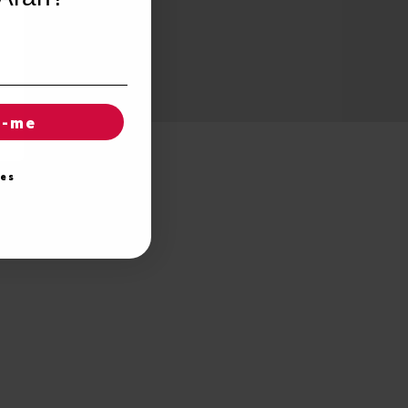
r-me
ies