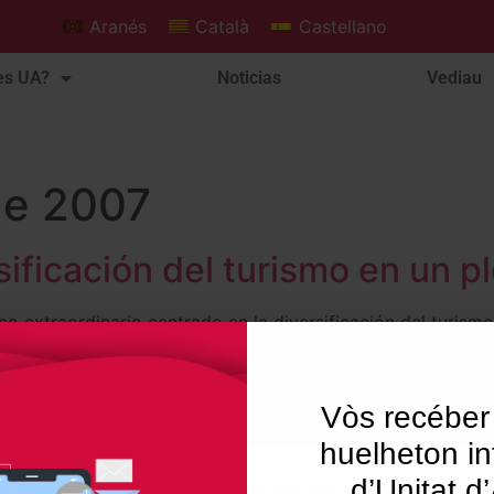
Aranés
Català
Castellano
es UA?
Noticias
Vediau
de 2007
sificación del turismo en un p
 extraordinario centrado en la diversificación del turismo 
 solicitado la reunión para tratar temas como la revaloriza
Vòs recéber
huelheton in
d’Unitat d
Utilizamos "cookies" en nuestro sitio web para dar al