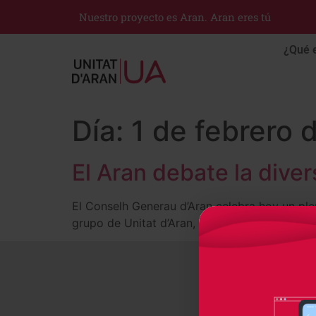
Nuestro proyecto es Aran. Aran eres tú
¿Qué 
Día:
1 de febrero 
El Aran debate la diver
El Conselh Generau d’Aran celebra hoy un pleno
grupo de Unitat d’Aran, en la oposición, había