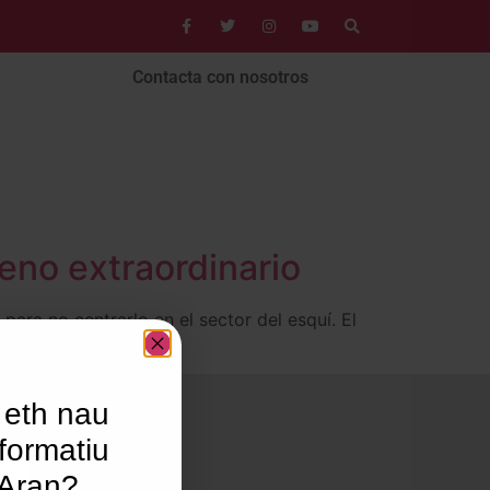
Contacta con nosotros
leno extraordinario
para no centrarlo en el sector del esquí. El
 eth nau
formatiu
’Aran?