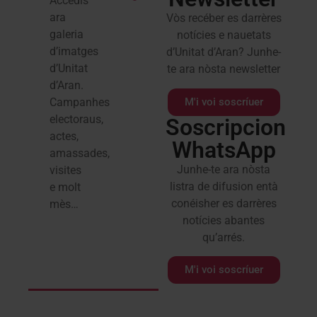
Accedís
ara
Vòs recéber es darrères
galeria
notícies e nauetats
d’imatges
d’Unitat d’Aran? Junhe-
d’Unitat
te ara nòsta newsletter
d’Aran.
M'i voi soscríuer
Campanhes
electoraus,
Soscripcion
actes,
WhatsApp
amassades,
Junhe-te ara nòsta
visites
listra de difusion entà
e molt
conéisher es darrères
mès…
notícies abantes
qu’arrés.
M'i voi soscríuer