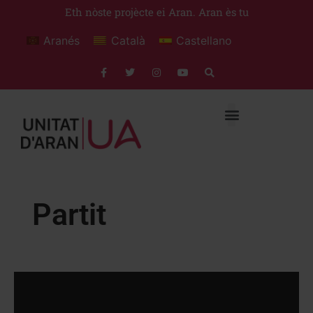
Eth nòste projècte ei Aran. Aran ès tu
Aranés
Català
Castellano
Partit
p
r