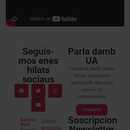
Seguís-
Parla damb
mos enes
UA
hilats
Connècta damb Unitat
d’Aran mejançant
sociaus
quinsevolh des nòsti
canaus de
comunicacion
Contacta
Soscripcion
Galeria
Galeria
d'UA
Newsletter
d’imatges