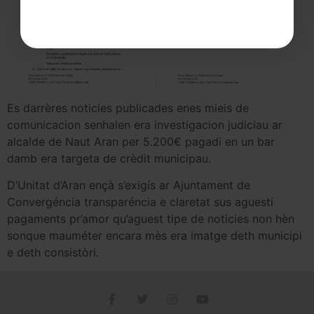
Es darrères noticies publicades enes mieis de
comunicacion senhalen era investigacion judiciau ar
alcalde de Naut Aran per 5.200€ pagadi en un bar
damb era targeta de crèdit municipau.
D’Unitat d’Aran ençà s’exigís ar Ajuntament de
Convergéncia transparéncia e claretat sus aguesti
pagaments pr’amor qu’aguest tipe de noticies non hèn
sonque mauméter encara mès era imatge deth municipi
e deth consistòri.