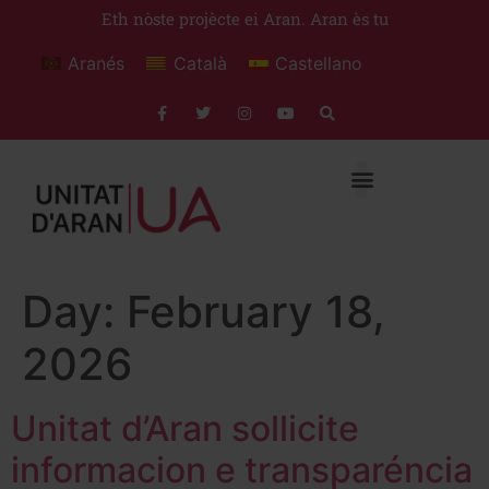
Eth nòste projècte ei Aran. Aran ès tu
Aranés
Català
Castellano
Day:
February 18,
2026
Unitat d’Aran sollicite
informacion e transparéncia