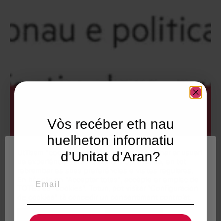
Vòs recéber eth nau
huelheton informatiu
Utilisam "cookies" en nòste lòc web tà balhar ar usuari
d’Unitat d’Aran?
ua experiéncia personalizada e optimizada, en tot
rebrembar es sues preferéncies e visites regulares.
Email
En hèr clic en "Acceptar totes", accèpte er emplec de
TOTES es "cookies". Totun, pòt visitar "Configuracion
de cookies" tà concedir un consentiment controlat.
Reglatges de "cookies"
Acceptar totes