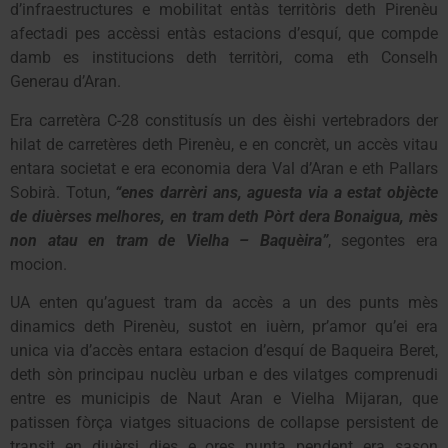
d’infraestructures e mobilitat entàs territòris deth Pirenèu
afectadi pes accèssi entàs estacions d’esquí, que compde
damb es institucions deth territòri, coma eth Conselh
Generau d’Aran.
Era carretèra C-28 constitusís un des èishi vertebradors der
hilat de carretères deth Pirenèu, e en concrèt, un accès vitau
entara societat e era economia dera Val d’Aran e eth Pallars
Sobirà. Totun,
“enes darrèri ans, aguesta via a estat objècte
de diuèrses melhores, en tram deth Pòrt dera Bonaigua, mès
non atau en tram de Vielha – Baquèira”
, segontes era
mocion.
UA enten qu’aguest tram da accès a un des punts mès
dinamics deth Pirenèu, sustot en iuèrn, pr’amor qu’ei era
unica via d’accès entara estacion d’esquí de Baqueira Beret,
deth sòn principau nuclèu urban e des vilatges comprenudi
entre es municipis de Naut Aran e Vielha Mijaran, que
patissen fòrça viatges situacions de collapse persistent de
transit en diuèrsi dies e ores punta pendent era sason