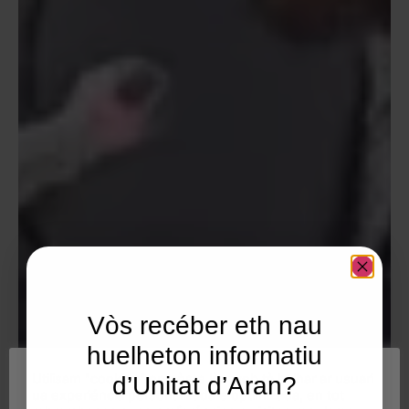
Vòs recéber eth nau
huelheton informatiu
Utilisam "cookies" en nòste lòc web tà balhar ar usuari
d’Unitat d’Aran?
ua experiéncia personalizada e optimizada, en tot