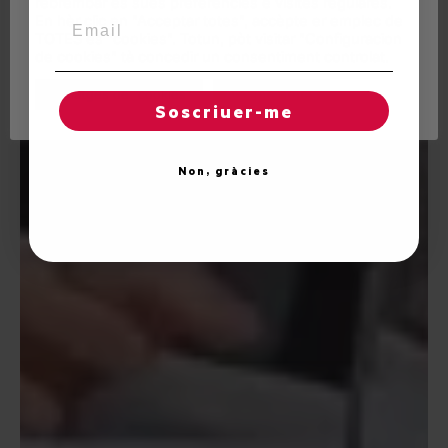
rebrembar es sues preferéncies e visites regulares.
Email
En hèr clic en "Acceptar totes", accèpte er emplec de
TOTES es "cookies". Totun, pòt visitar "Configuracion
de cookies" tà concedir un consentiment controlat.
Reglatges de "cookies"
Acceptar totes
Soscriuer-me
Non, gràcies