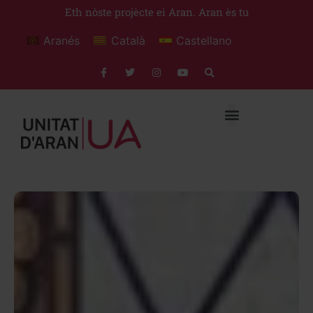
Eth nòste projècte ei Aran. Aran ès tu
Aranés
Català
Castellano