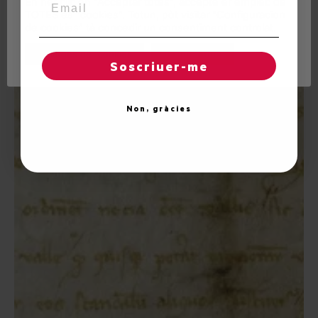
En hèr clic en "Acceptar totes", accèpte er emplec de
TOTES es "cookies". Totun, pòt visitar "Configuracion
de cookies" tà concedir un consentiment controlat.
Reglatges de "cookies"
Acceptar totes
Soscriuer-me
Non, gràcies