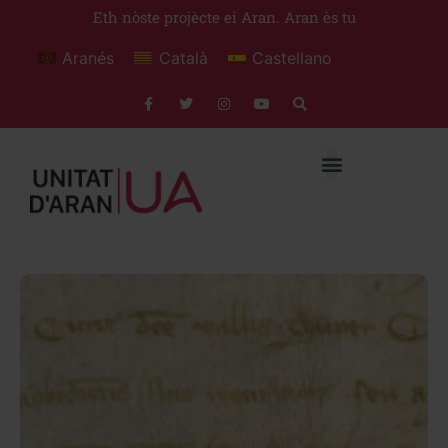
Eth nòste projècte ei Aran. Aran ès tu
Aranés
Català
Castellano