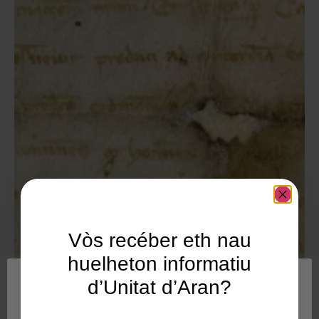
Vòs recéber eth nau
huelheton informatiu
Utilisam "cookies" en nòste lòc web tà balhar ar usuari
d’Unitat d’Aran?
ua experiéncia personalizada e optimizada, en tot
rebrembar es sues preferéncies e visites regulares.
Email