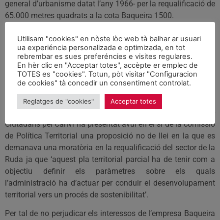
general d’urbanisme datat l’any 1966- per la requalificació de
65.000 metres quadrats a la cota Baqueira 1500.
Aquesta requalificació suposa la construcció en aquesta
Utilisam "cookies" en nòste lòc web tà balhar ar usuari
zona de la vall de Ruda de 800 places hoteleres –que
ua experiéncia personalizada e optimizada, en tot
rebrembar es sues preferéncies e visites regulares.
podrien incrementar-se-, 2.500 places de vivenda de segona
En hèr clic en "Acceptar totes", accèpte er emplec de
residència i 8.000 metres quadrats de zona comercial.
TOTES es "cookies". Totun, pòt visitar "Configuracion
de cookies" tà concedir un consentiment controlat.
Tenint en compte l’imminent redacció per part del
departament de Política Territorial d’un Pla Territorial Parcial
Reglatges de "cookies"
Acceptar totes
de l’Alt Pirineu i Aran, el grup parlamentari Socialistes-
Ciutadans pel Canvi ha presentat avui en el si de la comissió
de Política Territorial una proposició no de llei en la que es
demanava una moratòria en la requalificació del sector de la
Ruda ja que ‘aquest pla territorial parcial ha de tenir com a
objectiu definir els paràmetres sobre els quals
l’administració ha d’actuar per conduir el desenvolupament
territorial vers un procés de sostenibilitat’.
Per tal de no perjudicar els interessos de l’empresa Baqueira