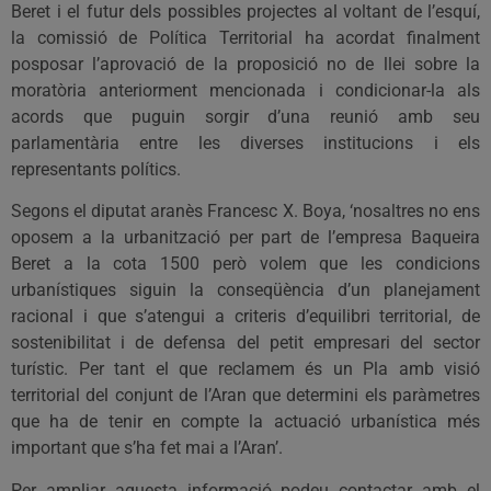
Beret i el futur dels possibles projectes al voltant de l’esquí,
la comissió de Política Territorial ha acordat finalment
posposar l’aprovació de la proposició no de llei sobre la
moratòria anteriorment mencionada i condicionar-la als
acords que puguin sorgir d’una reunió amb seu
parlamentària entre les diverses institucions i els
representants polítics.
Segons el diputat aranès Francesc X. Boya, ‘nosaltres no ens
oposem a la urbanització per part de l’empresa Baqueira
Beret a la cota 1500 però volem que les condicions
urbanístiques siguin la conseqüència d’un planejament
racional i que s’atengui a criteris d’equilibri territorial, de
sostenibilitat i de defensa del petit empresari del sector
turístic. Per tant el que reclamem és un Pla amb visió
territorial del conjunt de l’Aran que determini els paràmetres
que ha de tenir en compte la actuació urbanística més
important que s’ha fet mai a l’Aran’.
Per ampliar aquesta informació podeu contactar amb el