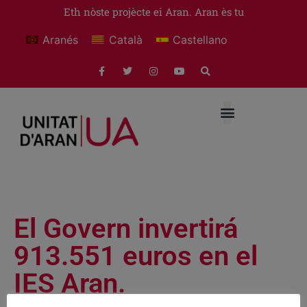
Eth nòste projècte ei Aran. Aran ès tu
Aranés
Català
Castellano
El Govern invertirá
913.551 euros en el
IES Aran.