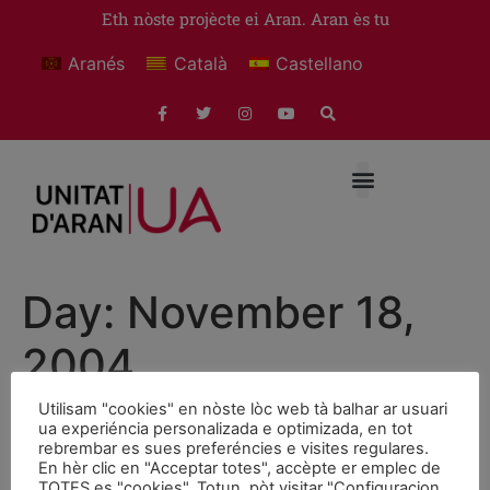
Eth nòste projècte ei Aran. Aran ès tu
Aranés
Català
Castellano
Day:
November 18,
2004
Utilisam "cookies" en nòste lòc web tà balhar ar usuari
El Govern invertirá 913.551
ua experiéncia personalizada e optimizada, en tot
rebrembar es sues preferéncies e visites regulares.
euros en el IES Aran.
En hèr clic en "Acceptar totes", accèpte er emplec de
TOTES es "cookies". Totun, pòt visitar "Configuracion