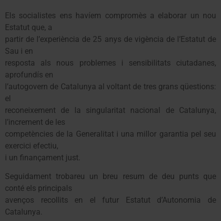
Els socialistes ens havíem compromès a elaborar un nou
Estatut que, a
partir de l’experiència de 25 anys de vigència de l’Estatut de
Sau i en
resposta als nous problemes i sensibilitats ciutadanes,
aprofundís en
l’autogovern de Catalunya al voltant de tres grans qüestions:
el
reconeixement de la singularitat nacional de Catalunya,
l’increment de les
competències de la Generalitat i una millor garantia pel seu
exercici efectiu,
i un finançament just.
Seguidament trobareu un breu resum de deu punts que
conté els principals
avenços recollits en el futur Estatut d’Autonomia de
Catalunya.