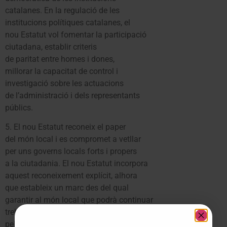
catalanes. En la regulació de les
institucions polítiques catalanes, el
nou Estatut vol fomentar la participació
ciutadana, establir criteris
de paritat entre homes i dones,
millorar la capacitat de control i
investigació sobre les actuacions
de l’administració i dels representants
públics.
5. El nou Estatut reconeix el paper
del món local i es compromet a vetllar
per uns governs locals forts i propers
a la ciutadania. El nou Estatut incorpora
aquest reconeixement explícit, alhora
que estableix un marc des del qual
garantir al món local que podrà continuar
treballant en millors condicions
pel benestar i el progrés de la gent de