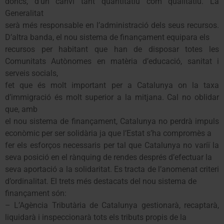
doncs, d’un canvi tant quantitatiu com qualitatiu. La
Generalitat
serà més responsable en l’administració dels seus recursos.
D’altra banda, el nou sistema de finançament equipara els
recursos per habitant que han de disposar totes les
Comunitats Autònomes en matèria d’educació, sanitat i
serveis socials,
fet que és molt important per a Catalunya on la taxa
d’immigració és molt superior a la mitjana. Cal no oblidar
que, amb
el nou sistema de finançament, Catalunya no perdrà impuls
econòmic per ser solidària ja que l’Estat s’ha compromès a
fer els esforços necessaris per tal que Catalunya no variï la
seva posició en el rànquing de rendes després d’efectuar la
seva aportació a la solidaritat. Es tracta de l’anomenat criteri
d’ordinalitat. El trets més destacats del nou sistema de
finançament són:
– L’Agència Tributària de Catalunya gestionarà, recaptarà,
liquidarà i inspeccionarà tots els tributs propis de la