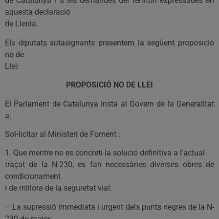
de Catalunya i a les demandes del territori expressades en
aquesta declaració
de Lleida.
Els diputats sotasignants presentem la següent proposició
no de
Llei:
PROPOSICIÓ NO DE LLEI
El Parlament de Catalunya insta al Govern de la Generalitat
a:
Sol•licitar al Ministeri de Foment :
1. Que mentre no es concreti la solució definitiva a l’actual
traçat de la N-230, es fan necessàries diverses obres de
condicionament
i de millora de la seguretat vial:
– La supressió immediata i urgent dels punts negres de la N-
230 de major