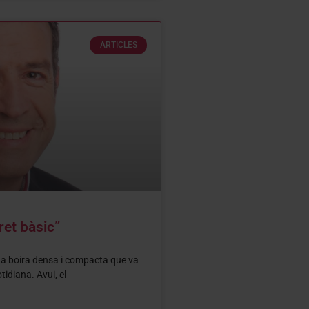
ARTICLES
ret bàsic”
na boira densa i compacta que va
otidiana. Avui, el