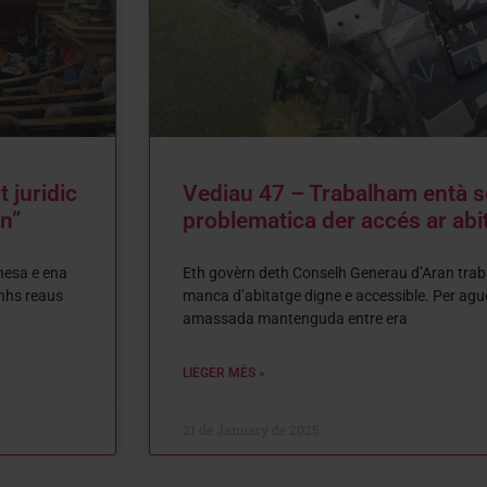
 juridic
Vediau 47 – Trabalham entà s
n”
problematica der accés ar abi
nesa e ena
Eth govèrn deth Conselh Generau d’Aran traba
onhs reaus
manca d’abitatge digne e accessible. Per ag
amassada mantenguda entre era
LIEGER MÈS »
21 de January de 2025