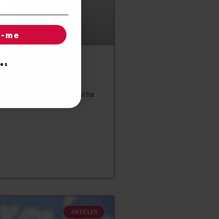
r-me
ies
 de Aran
s ciudadanos y de saber cuál ha
gestiona
ARTICLES