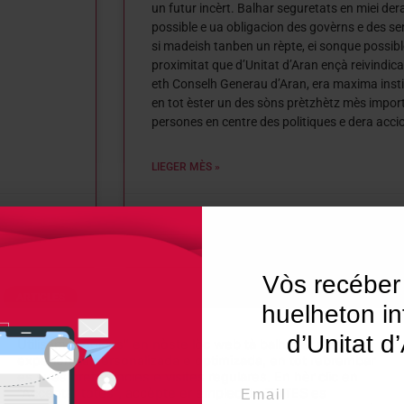
un futur incèrt. Balhar seguretats en miei dera
possible e ua obligacion des govèrns e des ser
si madeish tanben un rèpte, ei sonque possibl
proximitat que d’Unitat d’Aran ençà reivindic
eth Conselh Generau d’Aran, era maxima insti
en tot èster un des sòns prètzhètz mès impor
persones en centre des politiques e dera acci
LIEGER MÈS »
10 de January de 2025
Vòs recéber
ARTICLES
huelheton in
d’Unitat d
Utilisam "cookies" en nòste lòc web tà balhar ar usuari ua
experiéncia personalizada e optimizada, en tot rebrembar
es sues preferéncies e visites regulares. En hèr clic en
Email
"Acceptar totes", accèpte er emplec de TOTES es