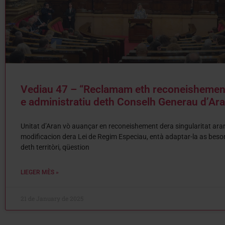
Vediau 47 – “Reclamam eth reconeishement
e administratiu deth Conselh Generau d’Ara
Unitat d’Aran vò auançar en reconeishement dera singularitat ara
modificacion dera Lei de Regim Especiau, entà adaptar-la as bes
deth territòri, qüestion
LIEGER MÈS »
21 de January de 2025