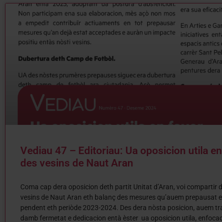
Vediau 47 – Editoriau: Ua oposicion utila en
des vesins de Naut Aran
Coma cap dera oposicion deth partit Unitat d’Aran, voi compartir
vesins de Naut Aran eth balanç des mesures qu’auem prepausat e
pendent eth periòde 2023-2024. Des dera nòsta posicion, auem tr
damb fermetat e dedicacion entà èster ua oposicion utila, enfoca