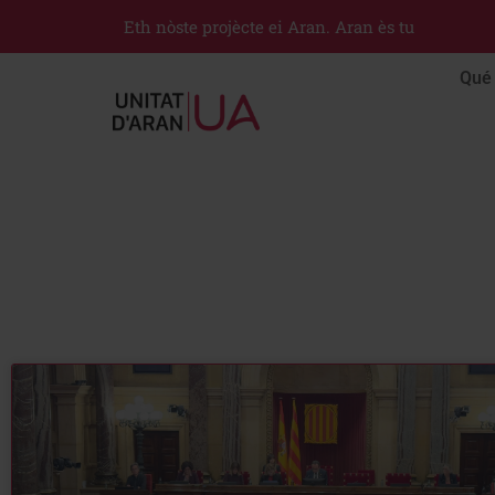
Eth nòste projècte ei Aran. Aran ès tu
Qué 