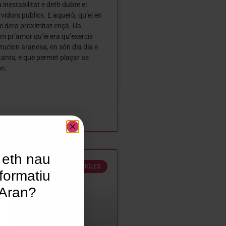
 inestabilitat e deth dubte ei
vidors publics. E aquerò, qu’ei en
e dera proximitat ençà. Ua
am pr’amor qu’ei era qu’exercís
tucion aranesa, en sòn dia dia e
tants, e que permet plaçar as
on.
 eth nau
ARTICLES
formatiu
’Aran?