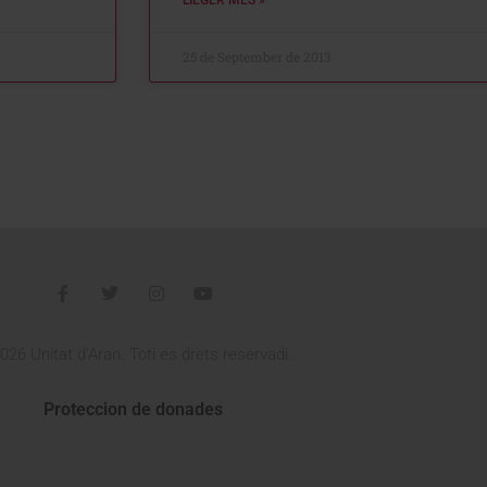
25 de September de 2013
026 Unitat d'Aran. Toti es drets reservadi.
Proteccion de donades