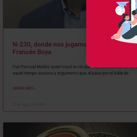
N-230, donde nos jugamos el futuro – Artíc
Francés Boya
Fue Pascual Madoz quien trazó la vía que hoy conocemos como N
aquel tiempo sostuvo y argumentó que, el paso por el Valle de
LIEGER MÈS »
17 de April de 2018