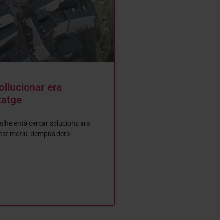
ollucionar era
tatge
lhe entà cercar solucions ara
uest motiu, dempús dera