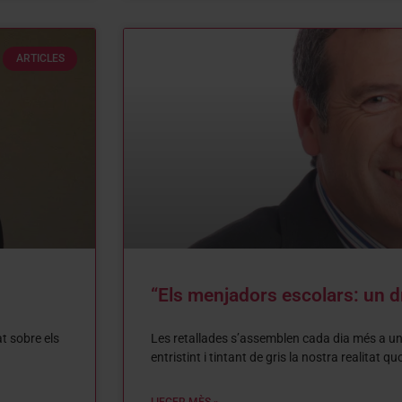
ARTICLES
“Els menjadors escolars: un d
t sobre els
Les retallades s’assemblen cada dia més a u
entristint i tintant de gris la nostra realitat qu
LIEGER MÈS »