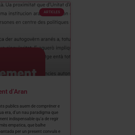
ARTICLES
ent d’Aran
nts publics auem de compréner e
ua era, d’un nau paradigma que
ent indispensable qu’a de regir
 mès empatica, que balhe
pantada per un present convuls e