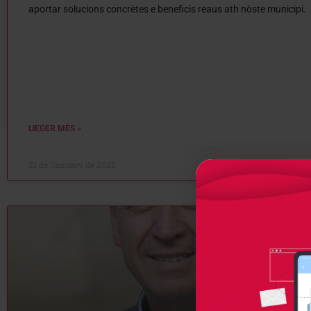
aportar solucions concrètes e beneficis reaus ath nòste municipi.
LIEGER MÈS »
21 de January de 2025