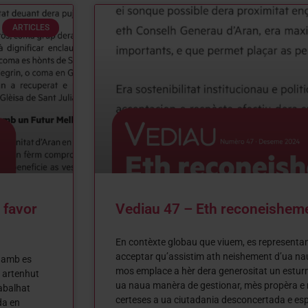
ARTICLES
 favor
Vediau 47 – Eth reconeishem
En contèxte globau que viuem, es representa
acceptar qu’assistim ath neishement d’ua na
 damb es
mos emplace a hèr dera generositat un esturm
 artenhut
ua naua manèra de gestionar, mès propèra e
abalhat
certeses a ua ciutadania desconcertada e es
da en