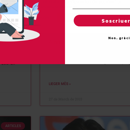
"cookies". Totun, pòt visitar "Configuracion de cookies" tà
concedir un consentiment controlat.
Reglatges de "cookies"
Acceptar totes
Soscriue
Non, gràc
ulo de
4 años perdidos para el Valle
Ha llegado el tiempo de pasar cuentas con lo
sido el alcance de la acción del gobierno que 
-230. En
LIEGER MÈS »
27 de March de 2015
ARTICLES