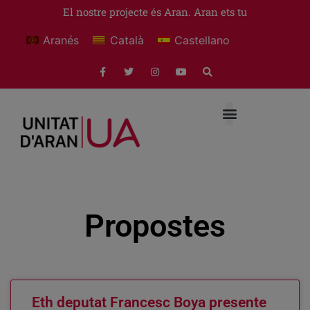
El nostre projecte és Aran. Aran ets tu
Aranés
Català
Castellano
Propostes
Eth deputat Francesc Boya presente