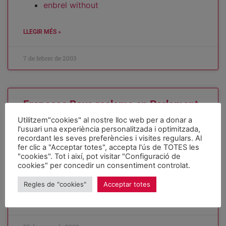
enbrel without
LLEGIR MÉS »
7 de febrer de 2003
Francesc Boya reclame en Parlament
ua marca turistica tà estructurar eth
Utilitzem"cookies" al nostre lloc web per a donar a
producte deth senderisme.
l'usuari una experiència personalitzada i optimitzada,
recordant les seves preferències i visites regulars. Al
fer clic a "Acceptar totes", accepta l'ús de TOTES les
A LA MESA DEL PARLAMENT Francesc Boya i Alòs, Marta
"cookies". Tot i així, pot visitar "Configuració de
Camps i Torrents, Josep Clofent i Rosique, Oriol Nel•lo i
cookies" per concedir un consentiment controlat.
Colom, Manel Nadal i Farreres,
Regles de "cookies"
Acceptar totes
LLEGIR MÉS »