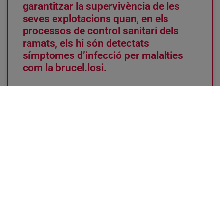
garantitzar la supervivència de les
seves explotacions quan, en els
processos de control sanitari dels
ramats, els hi són detectats
símptomes d’infecció per malalties
com la brucel.losi.
A LA MESA DEL PARLAMENT Francesc Boya i Alòs,
Ramon Vilalta i Oliva, Joaquim Llena i Cortina, Marta
Camps i Torrents, Antoni Siurana i Zaragoza,
LLEGIR MÉS »
18 d'abril de 2002