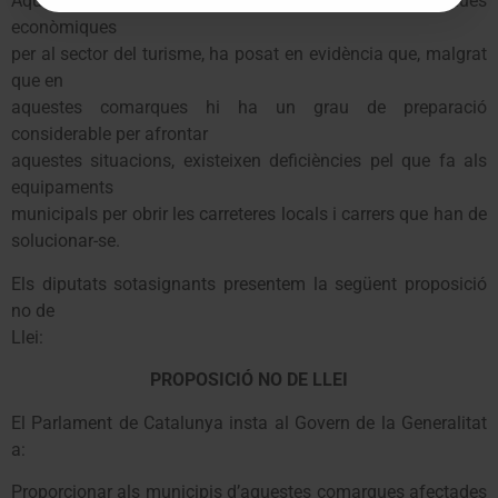
Aquesta situació que ha provocat greus pèrdues
econòmiques
per al sector del turisme, ha posat en evidència que, malgrat
que en
aquestes comarques hi ha un grau de preparació
considerable per afrontar
aquestes situacions, existeixen deficiències pel que fa als
equipaments
municipals per obrir les carreteres locals i carrers que han de
solucionar-se.
Els diputats sotasignants presentem la següent proposició
no de
Llei:
PROPOSICIÓ NO DE LLEI
El Parlament de Catalunya insta al Govern de la Generalitat
a:
Proporcionar als municipis d’aquestes comarques afectades