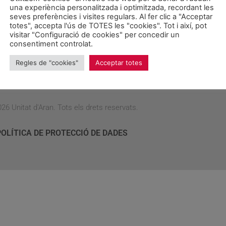
una experiència personalitzada i optimitzada, recordant les
007 e pòrtavotz municipau d’UA, Joan Riu, s’a mostrat aué 
seves preferències i visites regulars. Al fer clic a "Acceptar
quinsevolh dubte” sus era actuacion deth consistòri ena tram
totes", accepta l'ús de TOTES les "cookies". Tot i així, pot
visitar "Configuració de cookies" per concedir un
. Joan Riu, […]
consentiment controlat.
Regles de "cookies"
Acceptar totes
26 Unitat d'Aran. Tots els drets reservats.
POLÍTICA DE PROTECCIÓ DE DADES