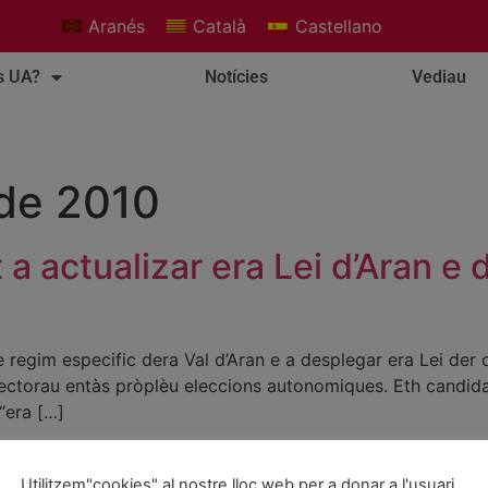
Aranés
Català
Castellano
s UA?
Notícies
Vediau
 de 2010
 actualizar era Lei d’Aran e 
regim especific dera Val d’Aran e a desplegar era Lei der 
lectorau entàs pròplèu eleccions autonomiques. Eth candidat
“era […]
ran
Utilitzem"cookies" al nostre lloc web per a donar a l'usuari