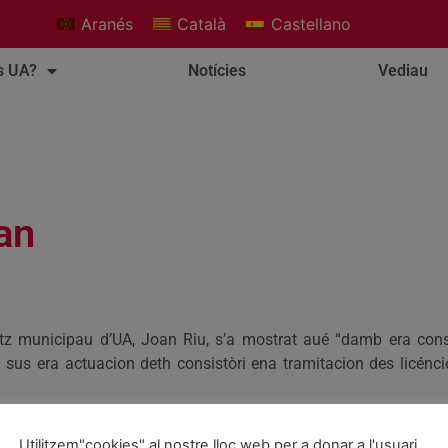
Aranés
Català
Castellano
s UA?
Notícies
Vediau
an
tz municipau d’UA, Joan Riu, s’a mostrat aué “damb era consc
” sus era actuacion deth consistòri ena tramitacion des licénc
 volentària, a assegurat qu’es autorizacions se dèren “
de form
Utilitzem"cookies" al nostre lloc web per a donar a l'usuari