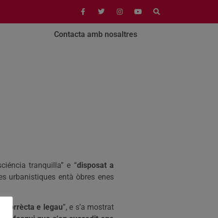
Contacta amb nosaltres
iéncia tranquilla” e “
disposat a
ies urbanistiques entà òbres enes
a corrècta e legau
”, e s’a mostrat