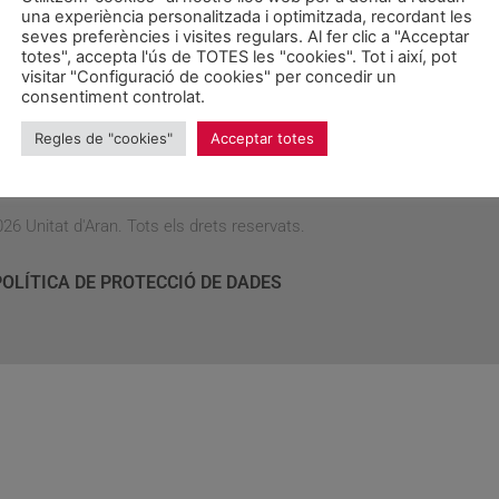
actament judiciau d’aguest ahèr en comparacion damb d’auti ah
una experiència personalitzada i optimitzada, recordant les
favors s’an barrejat de forma impudica
”. “Ací non trobaràn ne p
seves preferències i visites regulars. Al fer clic a "Acceptar
totes", accepta l'ús de TOTES les "cookies". Tot i així, pot
visitar "Configuració de cookies" per concedir un
consentiment controlat.
Regles de "cookies"
Acceptar totes
26 Unitat d'Aran. Tots els drets reservats.
POLÍTICA DE PROTECCIÓ DE DADES