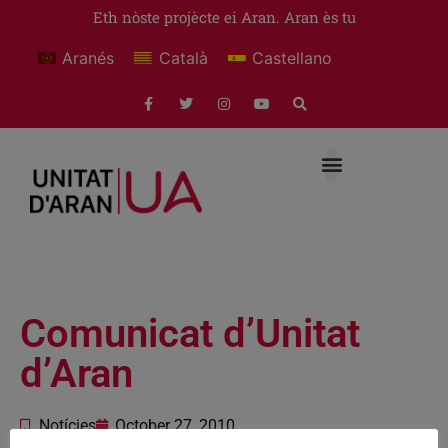
Eth nòste projècte ei Aran. Aran ès tu
Aranés
Català
Castellano
Comunicat d’Unitat
d’Aran
Notícies
October 27, 2010