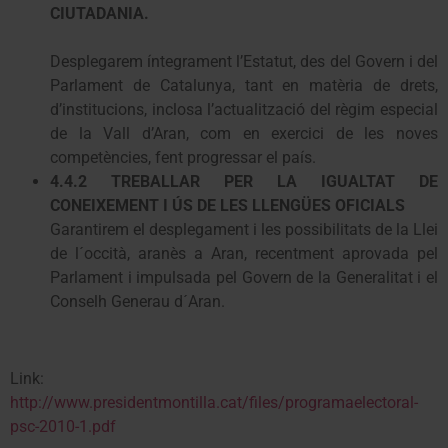
CIUTADANIA.
Desplegarem íntegrament l’Estatut, des del Govern i del
Parlament de Catalunya, tant en matèria de drets,
d’institucions, inclosa l’actualització del règim especial
de la Vall d’Aran, com en exercici de les noves
competències, fent progressar el país.
4.4.2 TREBALLAR PER LA IGUALTAT DE
CONEIXEMENT I ÚS DE LES LLENGÜES OFICIALS
Garantirem el desplegament i les possibilitats de la Llei
de l´occità, aranès a Aran, recentment aprovada pel
Parlament i impulsada pel Govern de la Generalitat i el
Conselh Generau d´Aran.
Link:
http://www.presidentmontilla.cat/files/programaelectoral-
psc-2010-1.pdf