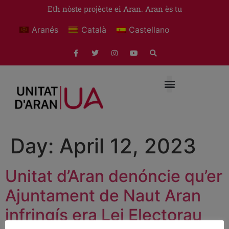
Eth nòste projècte ei Aran. Aran ès tu
Aranés
Català
Castellano
Day:
April 12, 2023
Unitat d’Aran denóncie qu’er
Ajuntament de Naut Aran
infringís era Lei Electorau