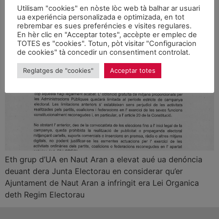
Utilisam "cookies" en nòste lòc web tà balhar ar usuari
ua experiéncia personalizada e optimizada, en tot
rebrembar es sues preferéncies e visites regulares.
En hèr clic en "Acceptar totes", accèpte er emplec de
TOTES es "cookies". Totun, pòt visitar "Configuracion
de cookies" tà concedir un consentiment controlat.
Reglatges de "cookies"
Acceptar totes
Eth grup d’UA en Naut Aran a elevat aué ua denóncia
deuant dera Junta Electorau en considerar qu’er
Ajuntament de Naut Aran a infringit era Lei Organica
deth Regim Electorau