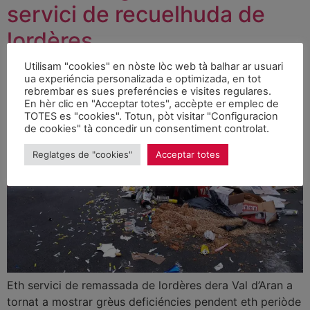
servici de recuelhuda de
lordères
Utilisam "cookies" en nòste lòc web tà balhar ar usuari
ua experiéncia personalizada e optimizada, en tot
rebrembar es sues preferéncies e visites regulares.
En hèr clic en "Acceptar totes", accèpte er emplec de
TOTES es "cookies". Totun, pòt visitar "Configuracion
de cookies" tà concedir un consentiment controlat.
Reglatges de "cookies"
Acceptar totes
Eth servici de remassada de lordères dera Val d’Aran a
tornat a mostrar grèus deficiéncies pendent eth periòde