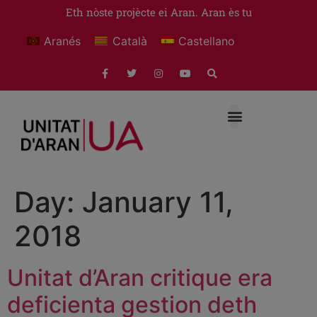
Eth nòste projècte ei Aran. Aran ès tu
Aranés
Català
Castellano
Day:
January 11,
2018
Unitat d’Aran critique era
deficienta gestion deth