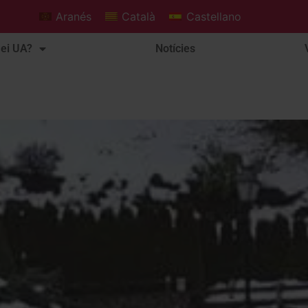
Aranés
Català
Castellano
ei UA?
Notícies