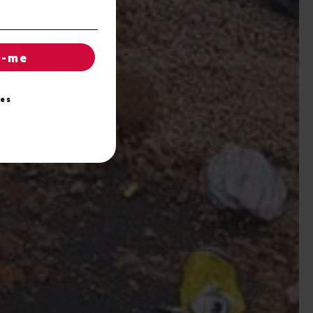
r-me
ies