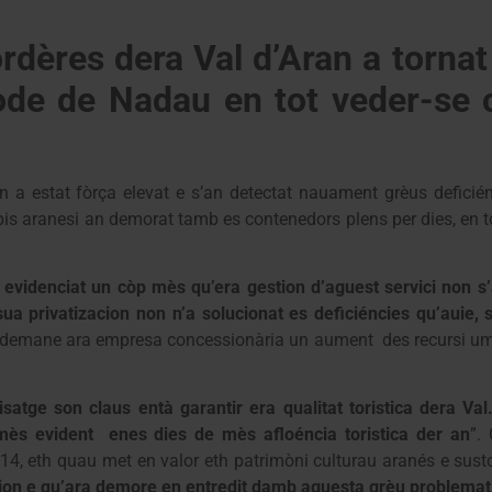
rdères dera Val d’Aran a torna
iòde de Nadau en tot veder-se 
 a estat fòrça elevat e s’an detectat nauament grèus deficié
s aranesi an demorat tamb es contenedors plens per dies, en tot
a evidenciat un còp mès qu’era gestion d’aguest servici non 
 sua privatizacion non n’a solucionat es deficiéncies qu’auie,
e demane ara empresa concessionària un aument des recursi um
isatge son claus
entà garantir era qualitat toristica dera 
ès evident enes dies de mès afloéncia toristica der an
”.
14, eth quau met en valor eth patrimòni culturau aranés e susto
ion e qu’ara demore en entredit damb aguesta grèu problemat