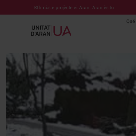
Eth nòste projècte ei Aran. Aran ès tu
Qué 