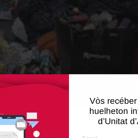
Vòs recéber
huelheton in
d’Unitat d
Utilisam "cookies" en nòste lòc web tà balhar ar usuari ua
experiéncia personalizada e optimizada, en tot rebrembar
es sues preferéncies e visites regulares. En hèr clic en
Email
"Acceptar totes", accèpte er emplec de TOTES es