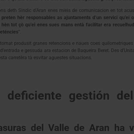
ions deth Sindic d’Aran enes mieis de comunicacion en tot acu
c preten hèr responsables as ajuntaments d’un servici qu’ei 
hèn tot çò qu’ei enes sues mans entà facilitar era recuelhud
peténcies
”.
ornat produsit granes retencions e naues coes quilometriques 
entrada e gessuda ara estacion de Baqueira Beret. Des d’Unitat
ta carretèra tà esvitar aguestes situacions.
a deficiente gestión de
asuras del Valle de Aran ha 