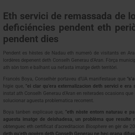
Eth servici de remassada de lo
deficiéncies pendent eth per
pendent dies
Pendent es hèstes de Nadau eth numerò de visitants en Aran
lordères depenent deth Conselh Generau d’Aran. Fòrça municipi
ath sòn torn e balhant ua nefasta imatge deth territòri.
Francés Boya, Conselhèr portaveu d’UA manifestaue que
“s’
higie que,
“ei clar qu’era externalizacion deth servici e era
instat ath Conselh Generau d’Aran en reiterades ocasions qu
solucionar aguesta problematica recorrent.
Boya tanben explicaue que,
“eth nòste entorn naturau e pa
aguesta imatge de deishadesa, un problèma que resulte m
obtenguec eth certificat d’acreditacion
Biosphere
en gèr de 20
deth qu’eth govèrn deth Conselh Generau ne hec grana difus