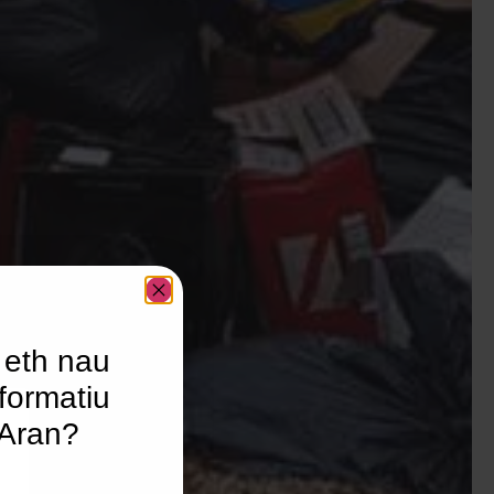
 eth nau
formatiu
’Aran?