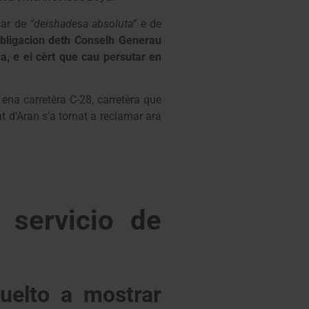
sar de
“deishadesa absoluta”
e de
obligacion deth Conselh Generau
a, e ei cèrt que cau persutar en
ena carretèra C-28, carretèra que
 d’Aran s’a tornat a reclamar ara
l servicio de
vuelto a mostrar