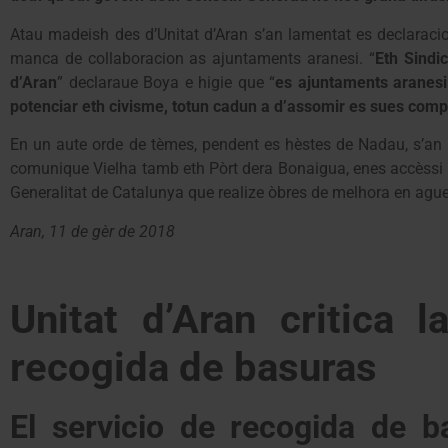
Atau madeish des d’Unitat d’Aran s’an lamentat es declarac
manca de collaboracion as ajuntaments aranesi. “
Eth Sindi
d’Aran
” declaraue Boya e higie que “
es ajuntaments aranesi 
potenciar eth civisme, totun cadun a d’assomir es sues com
En un aute orde de tèmes, pendent es hèstes de Nadau, s’an t
comunique Vielha tamb eth Pòrt dera Bonaigua, enes accèssi d’
Generalitat de Catalunya que realize òbres de melhora en agues
Aran, 11 de gèr de 2018
Unitat d’Aran critica l
recogida de basuras
El servicio de recogida de b