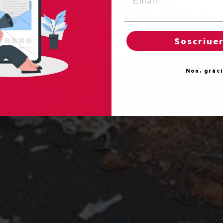
"cookies". Totun, pòt visitar "Configuracion de cookies" tà
concedir un consentiment controlat.
Reglatges de "cookies"
Acceptar totes
Soscriue
Non, gràc