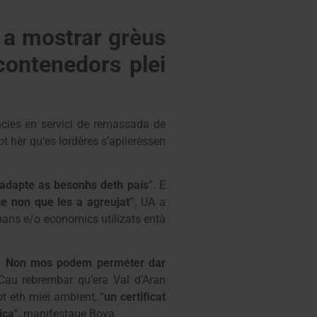
t a mostrar grèus
contenedors plei
ncies en servici de remassada de
 hèr qu’es lordères s’apilerèssen
s’adapte as besonhs deth país
”. E
 se non que les a agreujat”
. UA a
ans e/o economics utilizats entà
Val. Non mos podem perméter dar
 Cau rebrembar qu’era Val d’Aran
t eth miei ambient, “
un certificat
ica
”, manifestaue Boya.