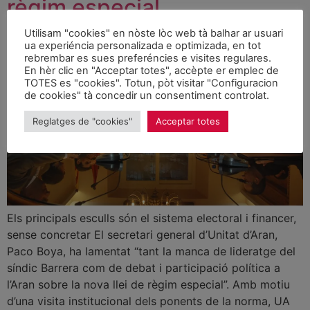
règim especial
Utilisam "cookies" en nòste lòc web tà balhar ar usuari
ua experiéncia personalizada e optimizada, en tot
rebrembar es sues preferéncies e visites regulares.
En hèr clic en "Acceptar totes", accèpte er emplec de
TOTES es "cookies". Totun, pòt visitar "Configuracion
de cookies" tà concedir un consentiment controlat.
Reglatges de "cookies"
Acceptar totes
Els principals esculls són el sistema electoral i financer,
sense concretar El secretari general d’Unitat d’Aran,
Paco Boya, ha lamentat “tant la manca de lideratge del
síndic Barrera com de debat i participació política a
l’Aran sobre la nova llei de règim especial”. Amb motiu
d’una visita institucional dels ponents de la norma, UA