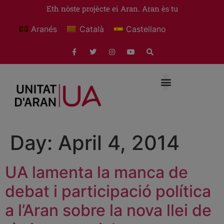
Eth nòste projècte ei Aran. Aran ès tu
Aranés
Català
Castellano
Day:
April 4, 2014
UA lamenta la manca de
debat i participació política
a l’Aran sobre la nova llei de