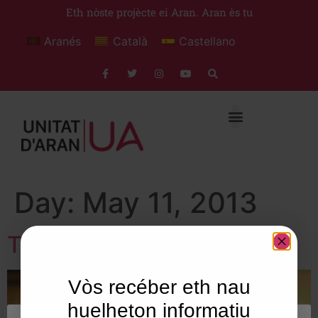
Eth nòste projècte ei Aran. Aran ès tu
Aranés
Català
Castellano
Day:
May 11, 2013
T’explicam. Abriu 2013
Vòs recéber eth nau
huelheton informatiu