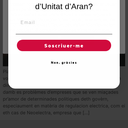
Utilisam "cookies" en nòste lòc web tà balhar ar usuari
d’Unitat d’Aran?
ua experiéncia personalizada e optimizada, en tot
rebrembar es sues preferéncies e visites regulares.
Email
En hèr clic en "Acceptar totes", accèpte er emplec de
TOTES es "cookies". Totun, pòt visitar "Configuracion
de cookies" tà concedir un consentiment controlat.
Reglatges de "cookies"
Acceptar totes
Soscriuer-me
Non, gràcies
Planvoludi amics e amigues, Un còp mès m’adreci a
vosati tà hèr-vos ua reflexion sus dus ahèrs qu’afècten
directament ara Val d’Aran: Era prumèra a qué veir
damb es problèmes d’empreses que se ven miaçades
pr’amor de determinades politiques deth govèrn,
especiaument en matèria de regulacion electrica, com ei
eth cas de Neoelectra, empresa que […]