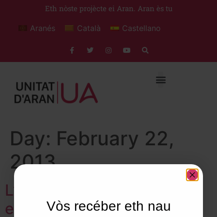
Eth nòste projècte ei Aran. Aran ès tu
Aranés
Català
Castellano
Day:
February 22,
2013
L’alcalde de Bossòst signa
Vòs recéber eth nau
el conveni per iniciar el