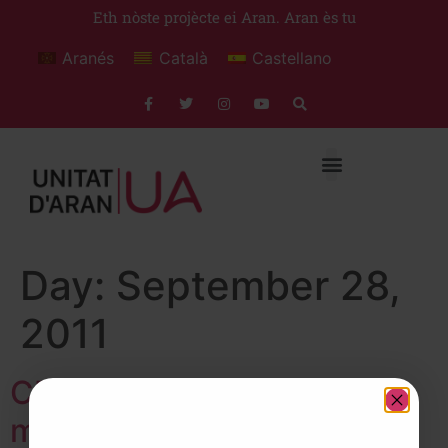
Eth nòste projècte ei Aran. Aran ès tu
Aranés
Català
Castellano
Day:
September 28,
2011
CDA e PP vòten contra era
mocion en defensa dera