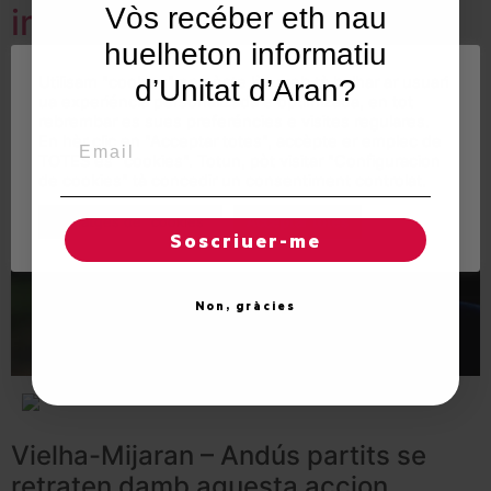
Vòs recéber eth nau
immersion en aranés
huelheton informatiu
Utilisam "cookies" en nòste lòc web tà balhar ar usuari
d’Unitat d’Aran?
ua experiéncia personalizada e optimizada, en tot
rebrembar es sues preferéncies e visites regulares.
Email
En hèr clic en "Acceptar totes", accèpte er emplec de
TOTES es "cookies". Totun, pòt visitar "Configuracion
de cookies" tà concedir un consentiment controlat.
Reglatges de "cookies"
Acceptar totes
Soscriuer-me
Non, gràcies
Vielha-Mijaran – Andús partits se
retraten damb aguesta accion,