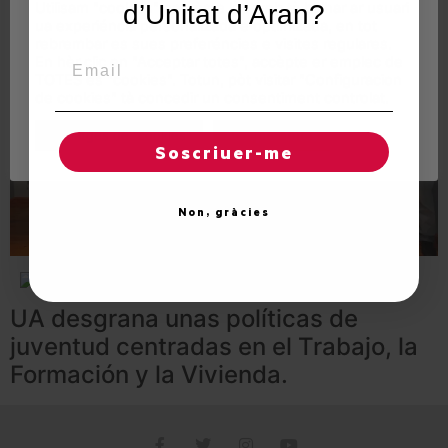
Utilisam "cookies" en nòste lòc web tà balhar ar usuari
d’Unitat d’Aran?
ua experiéncia personalizada e optimizada, en tot
rebrembar es sues preferéncies e visites regulares.
Email
En hèr clic en "Acceptar totes", accèpte er emplec de
TOTES es "cookies". Totun, pòt visitar "Configuracion
de cookies" tà concedir un consentiment controlat.
Reglatges de "cookies"
Acceptar totes
Soscriuer-me
Non, gràcies
El candidato de
UA desgrana unas políticas de
juventud centradas en el Trabajo, la
Formación y la Vivienda.