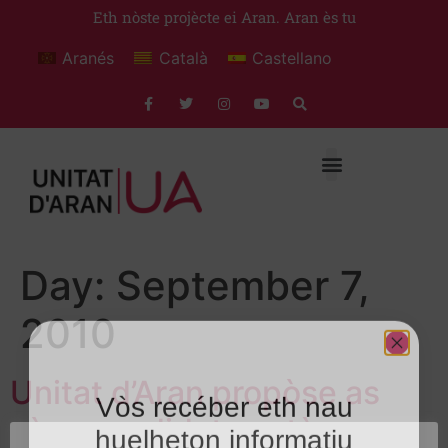
Eth nòste projècte ei Aran. Aran ès tu
Aranés
Català
Castellano
Day:
September 7,
2010
Unitat d’Aran propòse as
Vòs recéber eth nau
sòns candidats entàs
huelheton informatiu