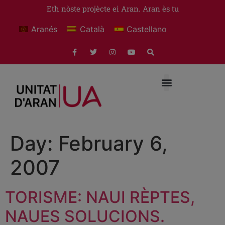
Eth nòste projècte ei Aran. Aran ès tu
Aranés
Català
Castellano
Day:
February 6,
2007
TORISME: NAUI RÈPTES,
NAUES SOLUCIONS.