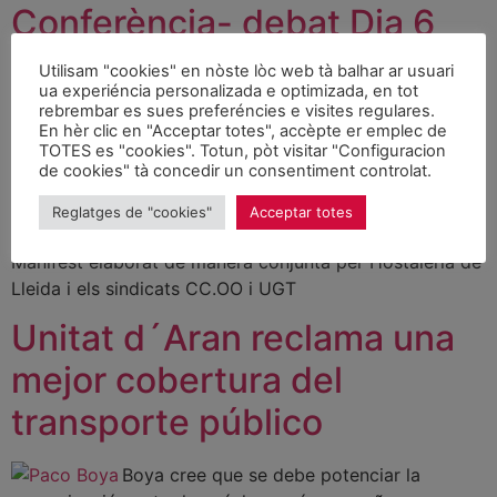
Conferència- debat Dia 6
de hereuèr tàs 10 ores Hotel
Utilisam "cookies" en nòste lòc web tà balhar ar usuari
ua experiéncia personalizada e optimizada, en tot
Tuca
rebrembar es sues preferéncies e visites regulares.
En hèr clic en "Acceptar totes", accèpte er emplec de
TOTES es "cookies". Totun, pòt visitar "Configuracion
“Neu, desenvolupament i
de cookies" tà concedir un consentiment controlat.
territori”
Reglatges de "cookies"
Acceptar totes
Manifest elaborat de manera conjunta per Hostaleria de
Lleida i els sindicats CC.OO i UGT
Unitat d´Aran reclama una
mejor cobertura del
transporte público
Boya cree que se debe potenciar la