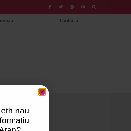
Vediau
Contacta
 eth nau
formatiu
’Aran?