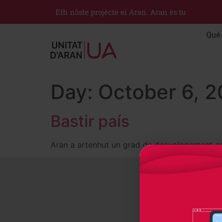
Eth nòste projècte ei Aran. Aran ès tu
Qué 
Day:
October 6, 
Bastir país
Aran a artenhut un grad de desvolopament 
© 2