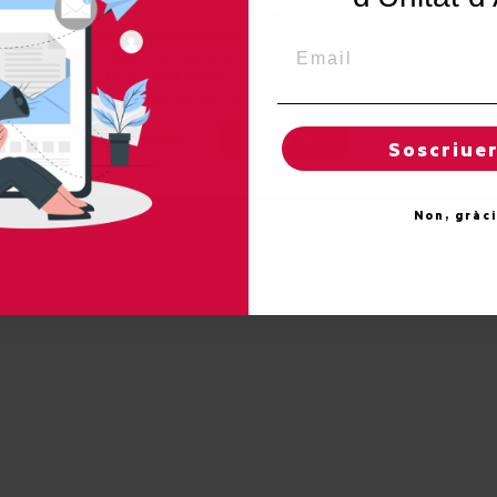
experiéncia personalizada e optimizada, en tot rebrembar
es sues preferéncies e visites regulares. En hèr clic en
Proteccion de donades
Email
"Acceptar totes", accèpte er emplec de TOTES es
"cookies". Totun, pòt visitar "Configuracion de cookies" tà
concedir un consentiment controlat.
Reglatges de "cookies"
Acceptar totes
Soscriue
Non, gràc