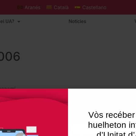
Aranés
Català
Castellano
ei UA?
Notícies
2006
economi
Vòs recéber
huelheton in
026 Unitat d'Aran. Toti es drets reservadi.
d’Unitat d
Utilisam "cookies" en nòste lòc web tà balhar ar usuari ua