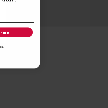
r-me
ies