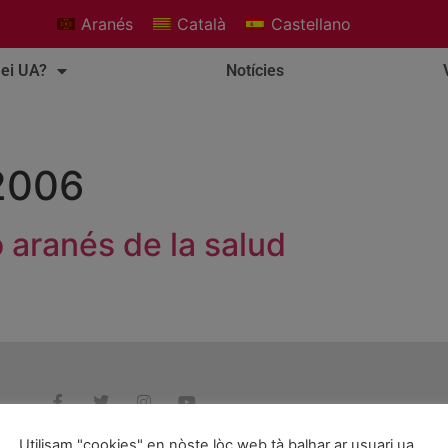
Aranés
Català
Castellano
ei UA?
Notícies
 2006
o aranés de la salud
Utilisam "cookies" en nòste lòc web tà balhar ar usuari ua