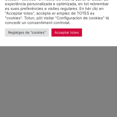
026 Unitat d'Aran. Toti es drets reservadi.
experiéncia personalizada e optimizada, en tot rebrembar
es sues preferéncies e visites regulares. En hèr clic en
"Acceptar totes", accèpte er emplec de TOTES es
Proteccion de donades
"cookies". Totun, pòt visitar "Configuracion de cookies" tà
concedir un consentiment controlat.
Reglatges de "cookies"
Acceptar totes