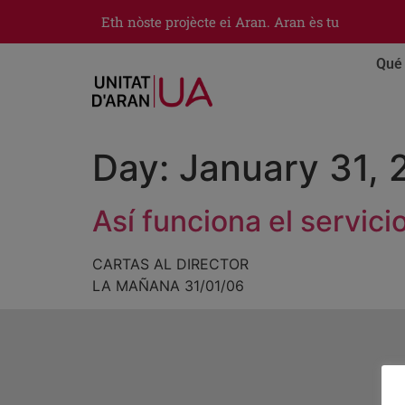
Eth nòste projècte ei Aran. Aran ès tu
Qué 
Day:
January 31,
Así funciona el servici
CARTAS AL DIRECTOR
LA MAÑANA 31/01/06