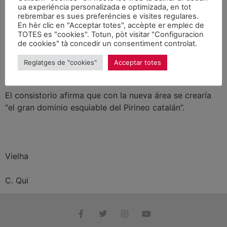
hacia Liat y Barradós
ua experiéncia personalizada e optimizada, en tot
rebrembar es sues preferéncies e visites regulares.
En hèr clic en "Acceptar totes", accèpte er emplec de
El Ayuntamiento quiere que el Pla Territorial de l´Alt
TOTES es "cookies". Totun, pòt visitar "Configuracion
de cookies" tà concedir un consentiment controlat.
Pirineu i Aran contemple esta posibilidad de expansión.
Reglatges de "cookies"
Acceptar totes
El consistorio afirma que con la nueva área se crearía
“el gran dominio esquiable del Pirineo catalán”.
Vielha
C. Qui