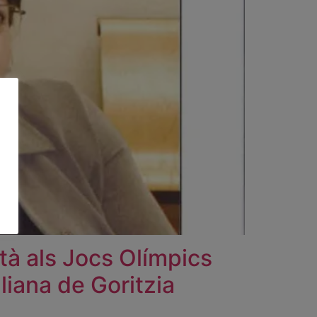
ità als Jocs Olímpics
aliana de Goritzia