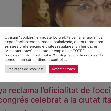
Utilisam "cookies" en nòste lòc web tà balhar ar usuari ua
experiéncia personalizada e optimizada, en tot rebrembar
es sues preferéncies e visites regulares. En hèr clic en
"Acceptar totes", accèpte er emplec de TOTES es
"cookies". Totun, pòt visitar "Configuracion de cookies" tà
concedir un consentiment controlat.
Reglatges de "cookies"
Acceptar totes
 reclama l’oficialitat de l’occ
congrés celebrat a la ciutat it