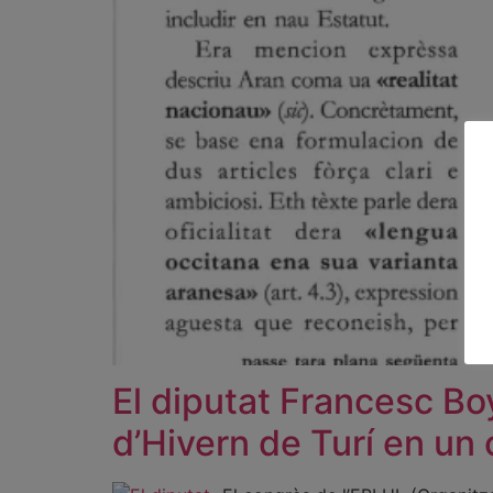
El diputat Francesc Boya
d’Hivern de Turí en un 