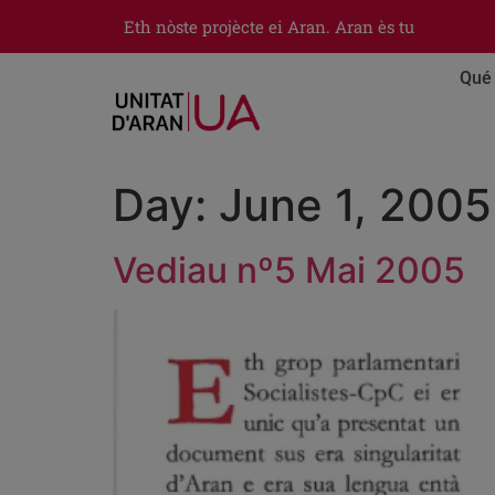
Eth nòste projècte ei Aran. Aran ès tu
Qué 
Day:
June 1, 2005
Vediau nº5 Mai 2005