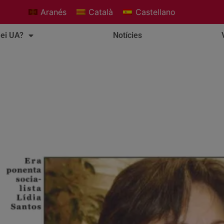
Aranés
Català
Castellano
ei UA?
Notícies